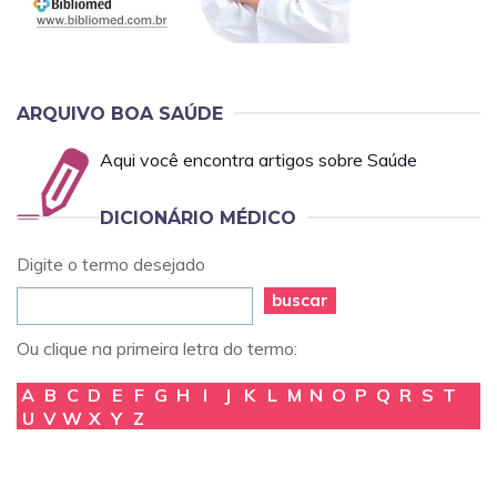
ARQUIVO BOA SAÚDE
Aqui você encontra artigos sobre Saúde
DICIONÁRIO MÉDICO
Digite o termo desejado
buscar
Ou clique na primeira letra do termo:
A
B
C
D
E
F
G
H
I
J
K
L
M
N
O
P
Q
R
S
T
U
V
W
X
Y
Z