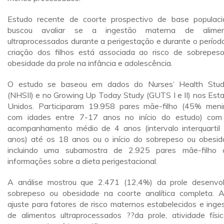
Estudo recente de coorte prospectivo de base populaci
buscou avaliar se a ingestão materna de alimen
ultraprocessados durante a perigestação e durante o períod
criação dos filhos está associada ao risco de sobrepes
obesidade da prole na infância e adolescência.
O estudo se baseou em dados do Nurses’ Health Stud
(NHSII) e no Growing Up Today Study (GUTS I e II) nos Est
Unidos. Participaram 19.958 pares mãe-filho (45% meni
com idades entre 7-17 anos no início do estudo) co
acompanhamento médio de 4 anos (intervalo interquartil
anos) até os 18 anos ou o início do sobrepeso ou obesid
incluindo uma subamostra de 2.925 pares mãe-filho
informações sobre a dieta perigestacional.
A análise mostrou que 2.471 (12,4%) da prole desenvo
sobrepeso ou obesidade na coorte analítica completa. 
ajuste para fatores de risco maternos estabelecidos e inge
de alimentos ultraprocessados ??da prole, atividade físi