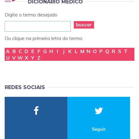
DICIONÁRIO MÉDICO
Digite o termo desejado
buscar
Ou clique na primeira letra do termo:
A
B
C
D
E
F
G
H
I
J
K
L
M
N
O
P
Q
R
S
T
U
V
W
X
Y
Z
REDES SOCIAIS
Seguir