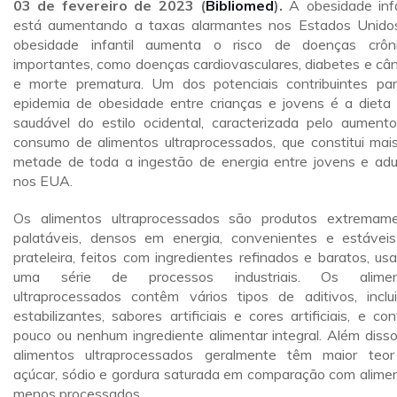
03 de fevereiro de 2023 (
Bibliomed
).
A obesidade infa
está aumentando a taxas alarmantes nos Estados Unido
obesidade infantil aumenta o risco de doenças crôn
importantes, como doenças cardiovasculares, diabetes e cân
e morte prematura. Um dos potenciais contribuintes pa
epidemia de obesidade entre crianças e jovens é a dieta
saudável do estilo ocidental, caracterizada pelo aument
consumo de alimentos ultraprocessados, que constitui mai
metade de toda a ingestão de energia entre jovens e adu
nos EUA.
Os alimentos ultraprocessados são produtos extremam
palatáveis, densos em energia, convenientes e estávei
prateleira, feitos com ingredientes refinados e baratos, us
uma série de processos industriais. Os alimen
ultraprocessados contêm vários tipos de aditivos, inclu
estabilizantes, sabores artificiais e cores artificiais, e co
pouco ou nenhum ingrediente alimentar integral. Além disso
alimentos ultraprocessados geralmente têm maior teo
açúcar, sódio e gordura saturada em comparação com alime
menos processados.