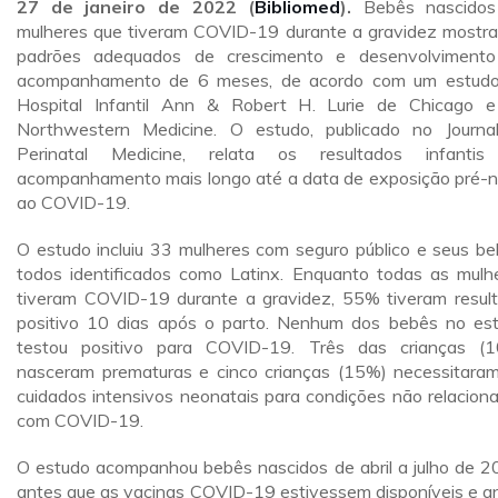
27 de janeiro de 2022
(
Bibliomed
).
Bebês nascidos
mulheres que tiveram COVID-19 durante a gravidez mostr
padrões adequados de crescimento e desenvolviment
acompanhamento de 6 meses, de acordo com um estud
Hospital Infantil Ann & Robert H. Lurie de Chicago 
Northwestern Medicine. O estudo, publicado no Journa
Perinatal Medicine, relata os resultados infanti
acompanhamento mais longo até a data de exposição pré-n
ao COVID-19.
O estudo incluiu 33 mulheres com seguro público e seus be
todos identificados como Latinx. Enquanto todas as mulh
tiveram COVID-19 durante a gravidez, 55% tiveram resul
positivo 10 dias após o parto. Nenhum dos bebês no es
testou positivo para COVID-19. Três das crianças (
nasceram prematuras e cinco crianças (15%) necessitara
cuidados intensivos neonatais para condições não relacion
com COVID-19.
O estudo acompanhou bebês nascidos de abril a julho de 2
antes que as vacinas COVID-19 estivessem disponíveis e a