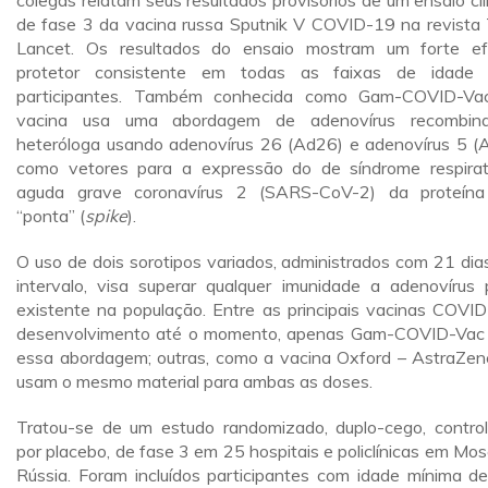
colegas relatam seus resultados provisórios de um ensaio clí
de fase 3 da vacina russa Sputnik V COVID-19 na revista
Lancet. Os resultados do ensaio mostram um forte ef
protetor consistente em todas as faixas de idade
participantes. Também conhecida como Gam-COVID-Va
vacina usa uma abordagem de adenovírus recombina
heteróloga usando adenovírus 26 (Ad26) e adenovírus 5 (
como vetores para a expressão do de síndrome respirat
aguda grave coronavírus 2 (SARS-CoV-2) da proteín
“ponta” (
spike
).
O uso de dois sorotipos variados, administrados com 21 dia
intervalo, visa superar qualquer imunidade a adenovírus 
existente na população. Entre as principais vacinas COVI
desenvolvimento até o momento, apenas Gam-COVID-Vac
essa abordagem; outras, como a vacina Oxford – AstraZen
usam o mesmo material para ambas as doses.
Tratou-se de um estudo randomizado, duplo-cego, contro
por placebo, de fase 3 em 25 hospitais e policlínicas em Mos
Rússia. Foram incluídos participantes com idade mínima d