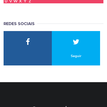
U
V
W
X
Y
Z
REDES SOCIAIS
Seguir