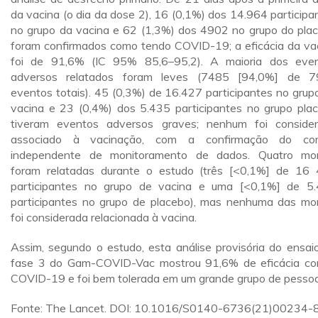
da vacina (o dia da dose 2), 16 (0,1%) dos 14.964 participa
no grupo da vacina e 62 (1,3%) dos 4902 no grupo do pla
foram confirmados como tendo COVID-19; a eficácia da va
foi de 91,6% (IC 95% 85,6–95,2). A maioria dos eve
adversos relatados foram leves (7485 [94,0%] de 
eventos totais). 45 (0,3%) de 16.427 participantes no grup
vacina e 23 (0,4%) dos 5.435 participantes no grupo pla
tiveram eventos adversos graves; nenhum foi conside
associado à vacinação, com a confirmação do com
independente de monitoramento de dados. Quatro mo
foram relatadas durante o estudo (três [<0,1%] de 16
participantes no grupo de vacina e uma [<0,1%] de 5
participantes no grupo de placebo), mas nenhuma das mo
foi considerada relacionada à vacina.
Assim, segundo o estudo, esta análise provisória do ensai
fase 3 do Gam-COVID-Vac mostrou 91,6% de eficácia co
COVID-19 e foi bem tolerada em um grande grupo de pesso
Fonte: The Lancet. DOI: 10.1016/S0140-6736(21)00234-8