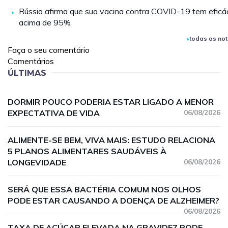
Rússia afirma que sua vacina contra COVID-19 tem eficá
acima de 95%
todas as not
Faça o seu comentário
Comentários
ÚLTIMAS
DORMIR POUCO PODERIA ESTAR LIGADO A MENOR
EXPECTATIVA DE VIDA
06/08/2026
ALIMENTE-SE BEM, VIVA MAIS: ESTUDO RELACIONA
5 PLANOS ALIMENTARES SAUDÁVEIS À
LONGEVIDADE
06/08/2026
SERÁ QUE ESSA BACTÉRIA COMUM NOS OLHOS
PODE ESTAR CAUSANDO A DOENÇA DE ALZHEIMER?
06/08/2026
TAXA DE AÇÚCAR ELEVADA NA GRAVIDEZ PODE