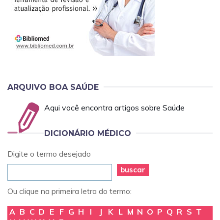
ARQUIVO BOA SAÚDE
Aqui você encontra artigos sobre Saúde
DICIONÁRIO MÉDICO
Digite o termo desejado
buscar
Ou clique na primeira letra do termo:
A
B
C
D
E
F
G
H
I
J
K
L
M
N
O
P
Q
R
S
T