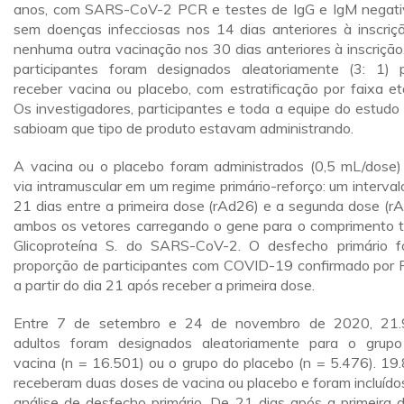
anos, com SARS-CoV-2 PCR e testes de IgG e IgM negati
sem doenças infecciosas nos 14 dias anteriores à inscriç
nenhuma outra vacinação nos 30 dias anteriores à inscrição
participantes foram designados aleatoriamente (3: 1) 
receber vacina ou placebo, com estratificação por faixa etá
Os investigadores, participantes e toda a equipe do estudo
sabioam que tipo de produto estavam administrando.
A vacina ou o placebo foram administrados (0,5 mL/dose)
via intramuscular em um regime primário-reforço: um interval
21 dias entre a primeira dose (rAd26) e a segunda dose (rA
ambos os vetores carregando o gene para o comprimento t
Glicoproteína S. do SARS-CoV-2. O desfecho primário f
proporção de participantes com COVID-19 confirmado por
a partir do dia 21 após receber a primeira dose.
Entre 7 de setembro e 24 de novembro de 2020, 21
adultos foram designados aleatoriamente para o grup
vacina (n = 16.501) ou o grupo do placebo (n = 5.476). 19
receberam duas doses de vacina ou placebo e foram incluído
análise de desfecho primário. De 21 dias após a primeira 