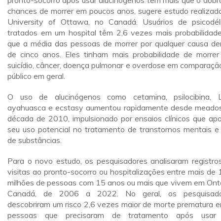
pronto-socorro após usar alucinógenos têm mais que o dobr
chances de morrer em poucos anos, sugere estudo realizad
University of Ottawa, no Canadá. Usuários de psicodél
tratados em um hospital têm 2,6 vezes mais probabilidad
que a média das pessoas de morrer por qualquer causa de
de cinco anos. Eles tinham mais probabilidade de morrer
suicídio, câncer, doença pulmonar e overdose em comparaçã
público em geral.
O uso de alucinógenos como cetamina, psilocibina, 
ayahuasca e ecstasy aumentou rapidamente desde meado
década de 2010, impulsionado por ensaios clínicos que ap
seu uso potencial no tratamento de transtornos mentais e
de substâncias.
Para o novo estudo, os pesquisadores analisaram registro
visitas ao pronto-socorro ou hospitalizações entre mais de 
milhões de pessoas com 15 anos ou mais que vivem em Ontá
Canadá, de 2006 a 2022. No geral, os pesquisado
descobriram um risco 2,6 vezes maior de morte prematura e
pessoas que precisaram de tratamento após usar