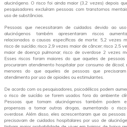
alucinógeno. O risco foi ainda maior (3,2 vezes) depois qu
pesquisadores excluíram pessoas com transtornos mentai
uso de substâncias.
Pessoas que necessitaram de cuidados devido ao us
alucinógenos também apresentaram riscos aumenta
relacionados a causas específicas de morte: 5,2 vezes m
risco de suicídio; risco 2,9 vezes maior de câncer; risco 2,5 v
maior de doença pulmonar; risco de overdose 2 vezes ma
Esses riscos foram maiores do que aqueles de pessoas
procuraram atendimento hospitalar por consumo de álcool,
menores do que aqueles de pessoas que precisaram
atendimento por uso de opioides ou estimulantes.
De acordo com os pesquisadores, psicodélicos podem aume
o risco de suicídio se forem usados fora do ambiente clín
Pessoas que tomam alucinógenos também podem es
propensas a tomar outras drogas, aumentando o risc
overdose. Além disso, eles acrescentaram que as pessoas
precisavam de cuidados hospitalares por uso de alucinóg
tinham maior probabilidade de viver em bairros de baixa re