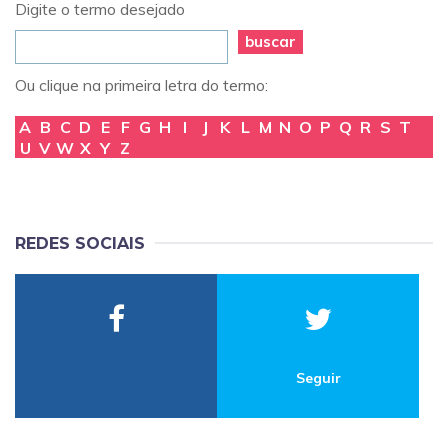
Digite o termo desejado
buscar
Ou clique na primeira letra do termo:
A
B
C
D
E
F
G
H
I
J
K
L
M
N
O
P
Q
R
S
T
U
V
W
X
Y
Z
REDES SOCIAIS
Seguir