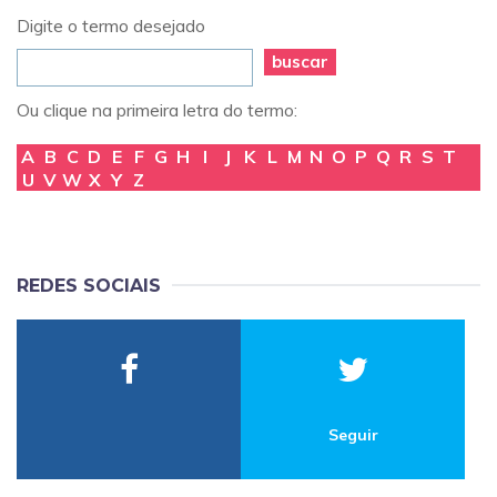
Digite o termo desejado
buscar
Ou clique na primeira letra do termo:
A
B
C
D
E
F
G
H
I
J
K
L
M
N
O
P
Q
R
S
T
U
V
W
X
Y
Z
REDES SOCIAIS
Seguir