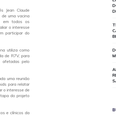
D
ês Jean Claude
D
r de uma vacina
us em todos os
T
liar o interesse
C
m participar do
B
na utiliza como
D
da de R7V, para
M
, afetadas pelo
A
R
ada uma reunião
S
ids para relatar
r o interesse de
tapa do projeto
B
os e clínicos da