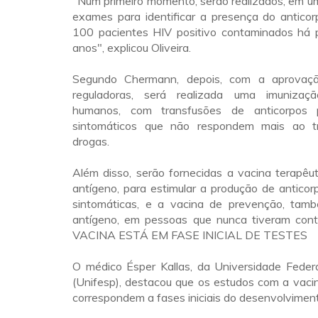
"Num primeiro momento, serão realizados, em u
exames para identificar a presença do antico
100 pacientes HIV positivo contaminados há
anos", explicou Oliveira.
Segundo Chermann, depois, com a aprovaç
reguladoras, será realizada uma imuniza
humanos, com transfusões de anticorpos 
sintomáticos que não respondem mais ao 
drogas.
Além disso, serão fornecidas a vacina terapêu
antígeno, para estimular a produção de antico
sintomáticas, e a vacina de prevenção, tam
antígeno, em pessoas que nunca tiveram con
VACINA ESTÁ EM FASE INICIAL DE TESTES
O médico Ésper Kallas, da Universidade Feder
(Unifesp), destacou que os estudos com a vac
correspondem a fases iniciais do desenvolviment