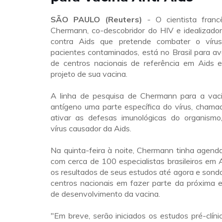
SÃO PAULO (Reuters)
- O cientista franc
Chermann, co-descobridor do HIV e idealizado
contra Aids que pretende combater o vír
pacientes contaminados, está no Brasil para ava
de centros nacionais de referência em Aids e
projeto de sua vacina.
A linha de pesquisa de Chermann para a vaci
antígeno uma parte específica do vírus, chama
ativar as defesas imunológicas do organismo
vírus causador da Aids.
Na quinta-feira à noite, Chermann tinha agend
com cerca de 100 especialistas brasileiros em A
os resultados de seus estudos até agora e sonda
centros nacionais em fazer parte da próxima e
de desenvolvimento da vacina.
"Em breve, serão iniciados os estudos pré-clínic