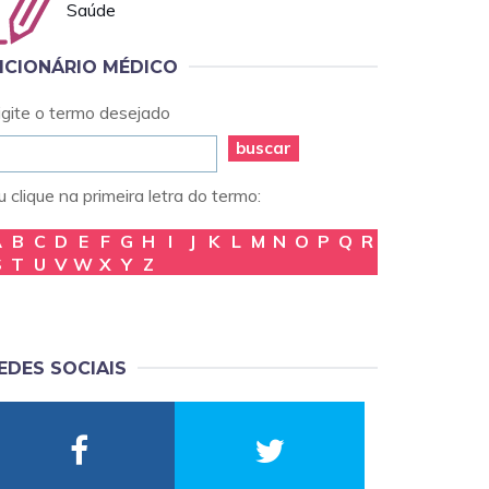
Saúde
ICIONÁRIO MÉDICO
igite o termo desejado
buscar
 clique na primeira letra do termo:
A
B
C
D
E
F
G
H
I
J
K
L
M
N
O
P
Q
R
S
T
U
V
W
X
Y
Z
EDES SOCIAIS