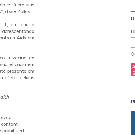
não está em vias
, disse Kallas.
D
se 1, em que é
s, acrescentando
D
ontra a Aids em
Ou
uco a vacina de
sua eficácia em
stá presente em
 afetar células
alth
R
erved.
 content,
y prohibited