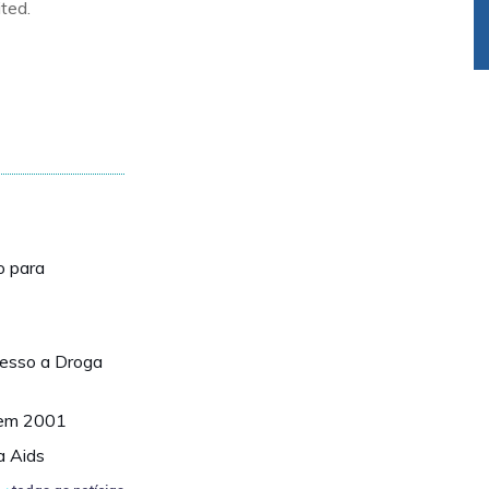
ted.
o para
esso a Droga
 em 2001
a Aids