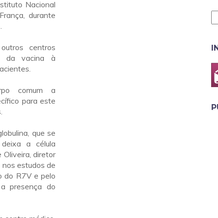
nstituto Nacional
França, durante
.
outros centros
I
o da vacina à
acientes.
corpo comum a
cífico para este
P
.
obulina, que se
deixa a célula
Oliveira, diretor
 nos estudos de
o do R7V e pelo
 a presença do