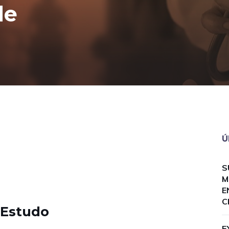
de
Ú
S
M
E
C
 Estudo
E