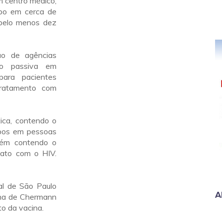
m centro médico,
rpo em cerca de
 pelo menos dez
ão de agências
ção passiva em
para pacientes
tratamento com
tica, contendo o
rpos em pessoas
bém contendo o
tato com o HIV.
al de São Paulo
A
ina de Chermann
o da vacina.