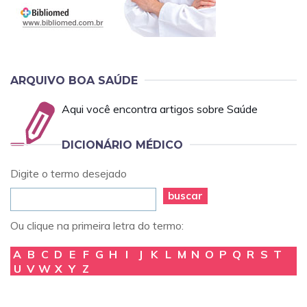
ARQUIVO BOA SAÚDE
Aqui você encontra artigos sobre Saúde
DICIONÁRIO MÉDICO
Digite o termo desejado
buscar
Ou clique na primeira letra do termo:
A
B
C
D
E
F
G
H
I
J
K
L
M
N
O
P
Q
R
S
T
U
V
W
X
Y
Z