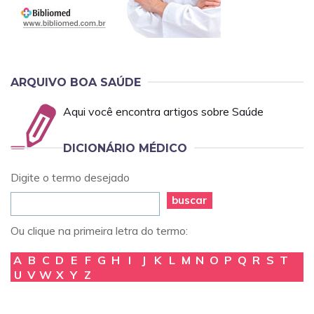
ARQUIVO BOA SAÚDE
Aqui você encontra artigos sobre Saúde
DICIONÁRIO MÉDICO
Digite o termo desejado
buscar
Ou clique na primeira letra do termo:
A
B
C
D
E
F
G
H
I
J
K
L
M
N
O
P
Q
R
S
T
U
V
W
X
Y
Z