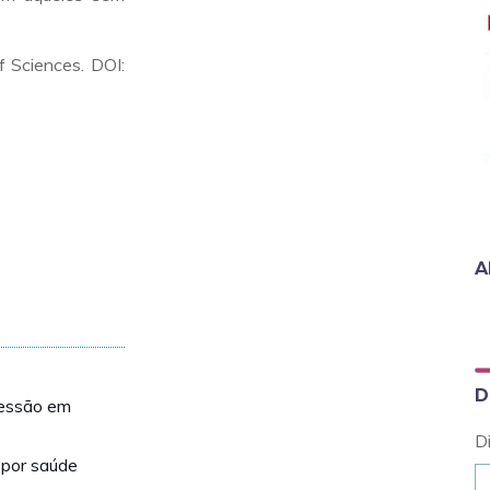
 Sciences. DOI:
A
D
ressão em
D
 por saúde