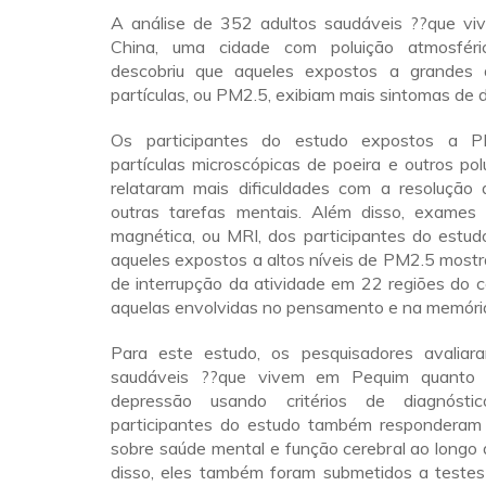
A análise de 352 adultos saudáveis ??que v
China, uma cidade com poluição atmosférica
descobriu que aqueles expostos a grandes 
partículas, ou PM2.5, exibiam mais sintomas de 
Os participantes do estudo expostos a P
partículas microscópicas de poeira e outros p
relataram mais dificuldades com a resolução
outras tarefas mentais. Além disso, exames
magnética, ou MRI, dos participantes do estud
aqueles expostos a altos níveis de PM2.5 most
de interrupção da atividade em 22 regiões do cé
aquelas envolvidas no pensamento e na memóri
Para este estudo, os pesquisadores avaliar
saudáveis ??que vivem em Pequim quanto 
depressão usando critérios de diagnósti
participantes do estudo também responderam 
sobre saúde mental e função cerebral ao longo
disso, eles também foram submetidos a testes