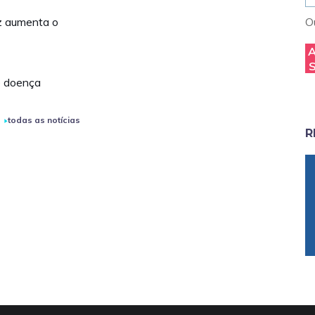
ez aumenta o
Ou
de doença
todas as notícias
R