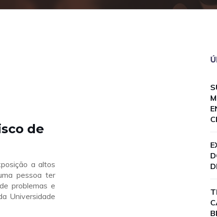
Ú
S
M
E
C
isco de
E
D
osição a altos
D
 uma pessoa ter
 de problemas e
T
 da Universidade
C
B