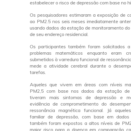
estabelecer o risco de depressão com base no his
Os pesquisadores estimaram a exposição de ca
ao PM2.5 nos seis meses imediatamente anteri
usando dados da estação de monitoramento do 
de seu endereço residencial.
Os participantes também foram solicitados a 
problemas matemáticos enquanto eram cr
submetidos à varredura funcional de ressonânci
mede a atividade cerebral durante o desemp
tarefas.
Aqueles que vivem em áreas com níveis ma
PM2,5 com base nos dados da estação de 
tiveram mais sintomas de depressão e mo
evidência de comprometimento do desempen
ressonância magnética funcional. Já aquele
familiar de depressão, com base em dados 
também foram expostos a altos níveis de PM
maior risco para a doença em comparação c