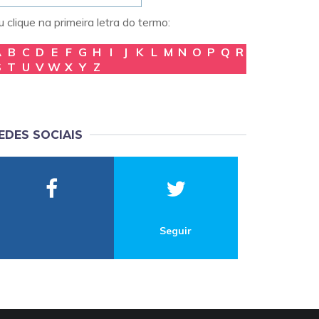
 clique na primeira letra do termo:
A
B
C
D
E
F
G
H
I
J
K
L
M
N
O
P
Q
R
S
T
U
V
W
X
Y
Z
EDES SOCIAIS
Seguir