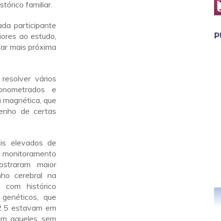
tórico familiar.
da participante
ores ao estudo,
P
ar mais próxima
resolver vários
onometrados e
a magnética, que
enho de certas
is elevados de
monitoramento
straram maior
ho cerebral na
s com histórico
genéticos, que
2.5 estavam em
om aqueles sem