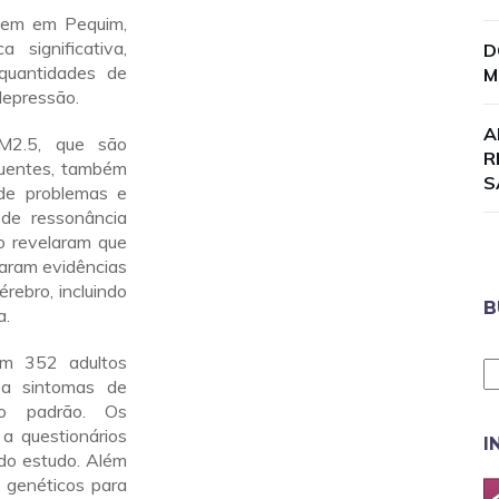
ivem em Pequim,
 significativa,
D
quantidades de
M
depressão.
A
M2.5, que são
R
oluentes, também
S
 de problemas e
 de ressonância
o revelaram que
raram evidências
rebro, incluindo
B
a.
am 352 adultos
a sintomas de
co padrão. Os
a questionários
I
 do estudo. Além
 genéticos para