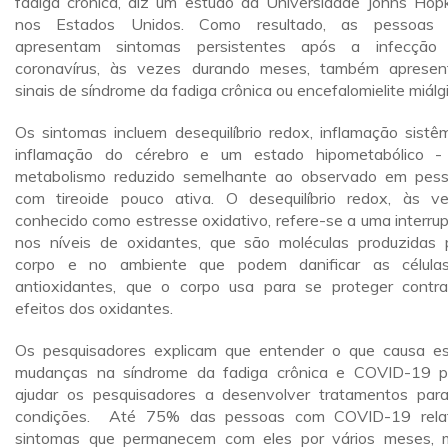
fadiga crônica, diz um estudo da Universidade Johns Hopk
nos Estados Unidos. Como resultado, as pessoas 
apresentam sintomas persistentes após a infecção
coronavírus, às vezes durando meses, também aprese
sinais de síndrome da fadiga crônica ou encefalomielite miálg
Os sintomas incluem desequilíbrio redox, inflamação sistêm
inflamação do cérebro e um estado hipometabólico 
metabolismo reduzido semelhante ao observado em pes
com tireoide pouco ativa. O desequilíbrio redox, às v
conhecido como estresse oxidativo, refere-se a uma interru
nos níveis de oxidantes, que são moléculas produzidas 
corpo e no ambiente que podem danificar as célula
antioxidantes, que o corpo usa para se proteger contr
efeitos dos oxidantes.
Os pesquisadores explicam que entender o que causa e
mudanças na síndrome da fadiga crônica e COVID-19 
ajudar os pesquisadores a desenvolver tratamentos par
condições. Até 75% das pessoas com COVID-19 rela
sintomas que permanecem com eles por vários meses, 