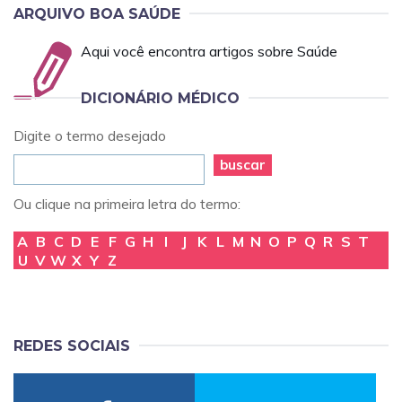
ARQUIVO BOA SAÚDE
Aqui você encontra artigos sobre Saúde
DICIONÁRIO MÉDICO
Digite o termo desejado
buscar
Ou clique na primeira letra do termo:
A
B
C
D
E
F
G
H
I
J
K
L
M
N
O
P
Q
R
S
T
U
V
W
X
Y
Z
REDES SOCIAIS