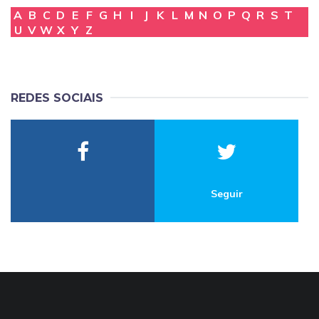
A
B
C
D
E
F
G
H
I
J
K
L
M
N
O
P
Q
R
S
T
U
V
W
X
Y
Z
REDES SOCIAIS
Seguir