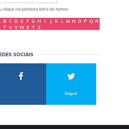
 clique na primeira letra do termo:
A
B
C
D
E
F
G
H
I
J
K
L
M
N
O
P
Q
R
S
T
U
V
W
X
Y
Z
EDES SOCIAIS
Seguir