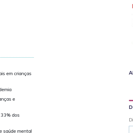
A
is em crianças
ndemia
anças e
D
m 33% dos
D
e saúde mental