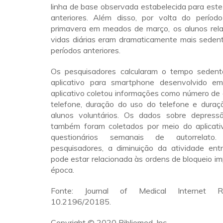
linha de base observada estabelecida para est
anteriores. Além disso, por volta do períod
primavera em meados de março, os alunos rel
vidas diárias eram dramaticamente mais sedent
períodos anteriores.
Os pesquisadores calcularam o tempo sedent
aplicativo para smartphone desenvolvido e
aplicativo coletou informações como número de
telefone, duração do uso do telefone e dura
alunos voluntários. Os dados sobre depress
também foram coletados por meio do aplicati
questionários semanais de autorrelat
pesquisadores, a diminuição da atividade ent
pode estar relacionada às ordens de bloqueio 
época.
Fonte: Journal of Medical Internet R
10.2196/20185.
Copyright © 2020 Bibliomed, Inc.