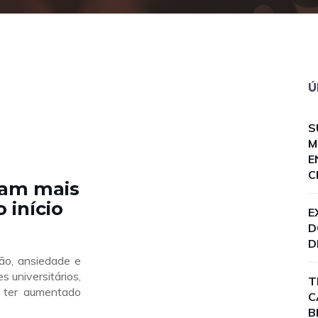
Ú
S
M
E
C
ram mais
 início
E
D
D
o, ansiedade e
 universitários,
T
 ter aumentado
C
B