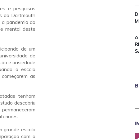
es e pesquisas
D
es do Dartmouth
M
e a pandemia do
de mental deste
A
R
ticipando de um
S
universidade de
são e ansiedade
quando a escola
e começarem as
B
latadas tenham
estudo descobriu
ão permaneceram
teriores.
I
 grande escala
mparação com a