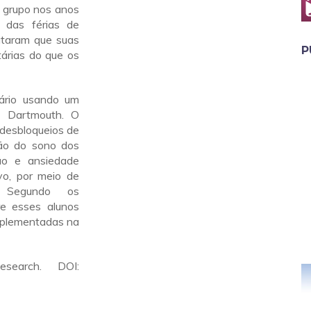
e grupo nos anos
o das férias de
ataram que suas
P
árias do que os
ário usando um
m Dartmouth. O
 desbloqueios de
ção do sono dos
ão e ansiedade
vo, por meio de
o. Segundo os
re esses alunos
implementadas na
esearch. DOI: