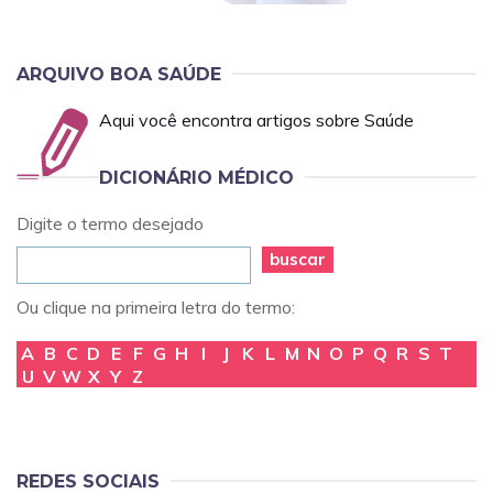
ARQUIVO BOA SAÚDE
Aqui você encontra artigos sobre Saúde
DICIONÁRIO MÉDICO
Digite o termo desejado
buscar
Ou clique na primeira letra do termo:
A
B
C
D
E
F
G
H
I
J
K
L
M
N
O
P
Q
R
S
T
U
V
W
X
Y
Z
REDES SOCIAIS