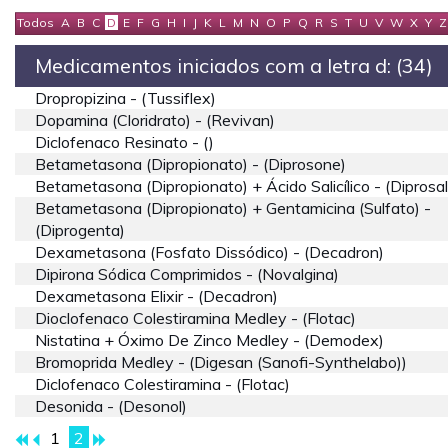
Todos
A
B
C
D
E
F
G
H
I
J
K
L
M
N
O
P
Q
R
S
T
U
V
W
X
Y
Z
Medicamentos iniciados com a letra d: (34)
Dropropizina - (tussiflex)
Dopamina (cloridrato) - (revivan)
Diclofenaco Resinato - ()
Betametasona (dipropionato) - (diprosone)
Betametasona (dipropionato) + Ácido Salicílico - (diprosal
Betametasona (dipropionato) + Gentamicina (sulfato) -
(diprogenta)
Dexametasona (fosfato Dissódico) - (decadron)
Dipirona Sódica Comprimidos - (novalgina)
Dexametasona Elixir - (decadron)
Dioclofenaco Colestiramina Medley - (flotac)
Nistatina + Óximo De Zinco Medley - (demodex)
Bromoprida Medley - (digesan (sanofi-Synthelabo))
Diclofenaco Colestiramina - (flotac)
Desonida - (desonol)
1
2