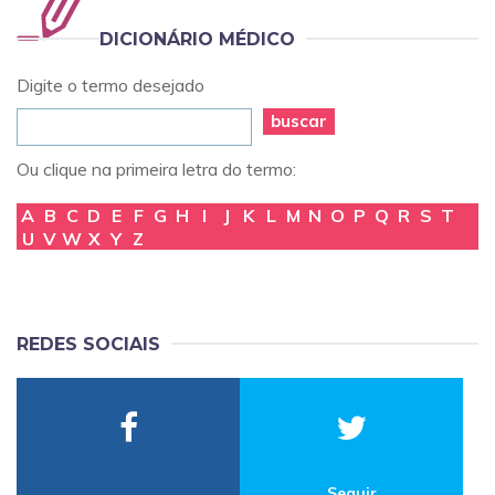
DICIONÁRIO MÉDICO
Digite o termo desejado
buscar
Ou clique na primeira letra do termo:
A
B
C
D
E
F
G
H
I
J
K
L
M
N
O
P
Q
R
S
T
U
V
W
X
Y
Z
REDES SOCIAIS
Seguir