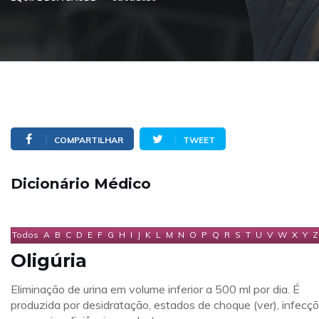
COMPARTILHAR
TWEET
Dicionário Médico
Todos
A
B
C
D
E
F
G
H
I
J
K
L
M
N
O
P
Q
R
S
T
U
V
W
X
Y
Z
Oligúria
Eliminação de urina em volume inferior a 500 ml por dia. É
produzida por desidratação, estados de choque (ver), infecç