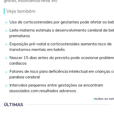
graves, insuficiência renal, etc.
Veja também
Uso de corticosteroides por gestantes pode afetar os be
Leite materno estimula o desenvolvimento cerebral de b
prematuros
Exposição pré-natal a corticosteroides aumenta risco de
transtornos mentais em bebês
Nascer 15 dias antes do previsto pode ocasionar proble
cardíacos
Fatores de risco para deficiência intelectual em crianças 
paralisia cerebral
Intervalos pequenos entre gestações se encontram
associados com resultados adversos
todas as not
ÚLTIMAS