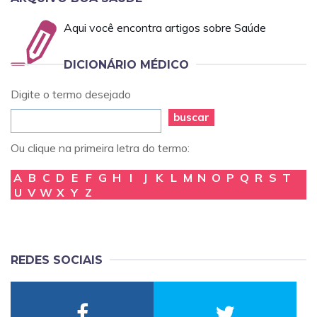
Aqui você encontra artigos sobre Saúde
DICIONÁRIO MÉDICO
Digite o termo desejado
buscar
Ou clique na primeira letra do termo:
A
B
C
D
E
F
G
H
I
J
K
L
M
N
O
P
Q
R
S
T
U
V
W
X
Y
Z
REDES SOCIAIS