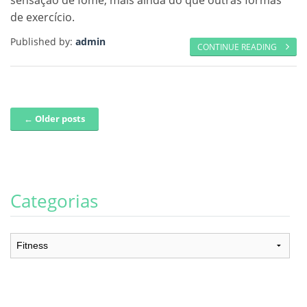
de exercício.
Published by:
admin
CONTINUE READING
← Older posts
Post navigation
Categorias
Categorias