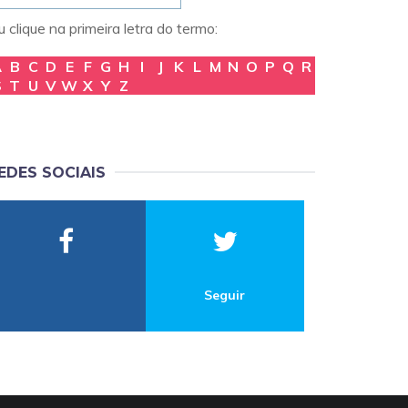
 clique na primeira letra do termo:
A
B
C
D
E
F
G
H
I
J
K
L
M
N
O
P
Q
R
S
T
U
V
W
X
Y
Z
EDES SOCIAIS
Seguir