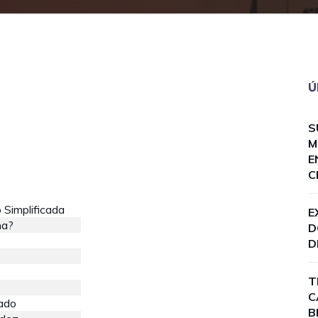
Ú
S
M
E
C
 Simplificada
E
na?
D
D
T
C
tado
B