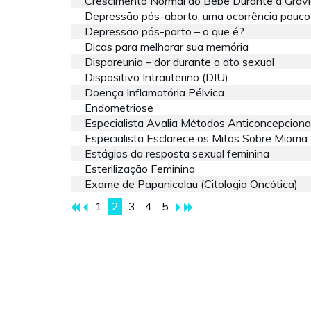
Crescimento Normal do Bebê Durante a Grav
Depressão pós-aborto: uma ocorrência pouco
Depressão pós-parto – o que é?
Dicas para melhorar sua memória
Dispareunia – dor durante o ato sexual
Dispositivo Intrauterino (DIU)
Doença Inflamatória Pélvica
Endometriose
Especialista Avalia Métodos Anticoncepciona
Especialista Esclarece os Mitos Sobre Mioma
Estágios da resposta sexual feminina
Esterilização Feminina
Exame de Papanicolau (Citologia Oncótica)
1
2
3
4
5