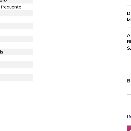
idez
 freqüente
D
M
A
R
S
is
B
I