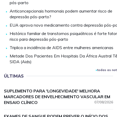
pós-parto
Anticoncepcionais hormonais podem aumentar risco de
depressão pós-parto?
EUA aprova novo medicamento contra depressão pós-pa
Histórico familiar de transtornos psiquiátricos é forte fato
risco para depressão pós-parto
Triplica a incidência de AIDS entre mulheres americanas
Metade Dos Pacientes Em Hospitais Da África Austral T
SIDA (Aids)
todas as not
ÚLTIMAS
SUPLEMENTO PARA 'LONGEVIDADE' MELHORA
MARCADORES DE ENVELHECIMENTO VASCULAR EM
ENSAIO CLÍNICO
07/08/2026
EXAMES DE SANGUE PODEM PREVER O INÍCIO DOS