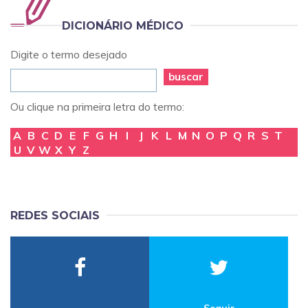
DICIONÁRIO MÉDICO
Digite o termo desejado
buscar
Ou clique na primeira letra do termo:
A
B
C
D
E
F
G
H
I
J
K
L
M
N
O
P
Q
R
S
T
U
V
W
X
Y
Z
REDES SOCIAIS