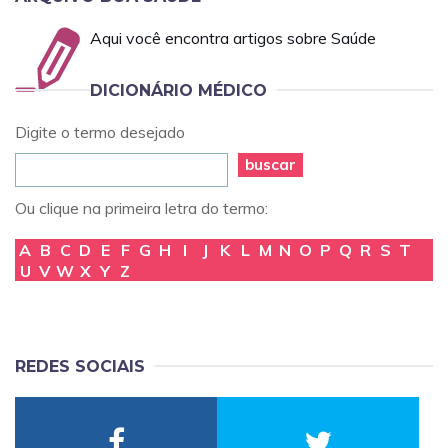
Aqui você encontra artigos sobre Saúde
DICIONÁRIO MÉDICO
Digite o termo desejado
buscar
Ou clique na primeira letra do termo:
A
B
C
D
E
F
G
H
I
J
K
L
M
N
O
P
Q
R
S
T
U
V
W
X
Y
Z
REDES SOCIAIS