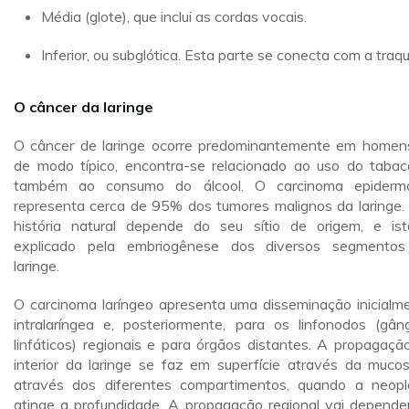
Média (glote), que inclui as cordas vocais.
Inferior, ou subglótica. Esta parte se conecta com a traqu
O câncer da laringe
O câncer de laringe ocorre predominantemente em homens
de modo típico, encontra-se relacionado ao uso do tabac
também ao consumo do álcool. O carcinoma epiderm
representa cerca de 95% dos tumores malignos da laringe.
história natural depende do seu sítio de origem, e is
explicado pela embriogênese dos diversos segmento
laringe.
O carcinoma laríngeo apresenta uma disseminação inicialm
intralaríngea e, posteriormente, para os linfonodos (gâng
linfáticos) regionais e para órgãos distantes. A propagaçã
interior da laringe se faz em superfície através da muco
através dos diferentes compartimentos, quando a neopl
atinge a profundidade. A propagação regional vai depende