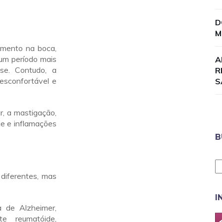
D
M
amento na boca,
um período mais
A
se. Contudo, a
R
esconfortável e
S
r, a mastigação,
rie e inflamações
B
diferentes, mas
I
 de Alzheimer,
ite reumatóide,