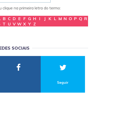
 clique na primeira letra do termo:
A
B
C
D
E
F
G
H
I
J
K
L
M
N
O
P
Q
R
S
T
U
V
W
X
Y
Z
EDES SOCIAIS
Seguir