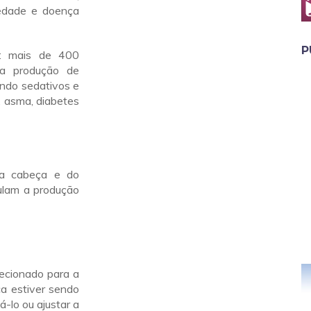
iedade e doença
P
s: mais de 400
 a produção de
indo sedativos e
e, asma, diabetes
da cabeça e do
ulam a produção
ecionado para a
a estiver sendo
-lo ou ajustar a