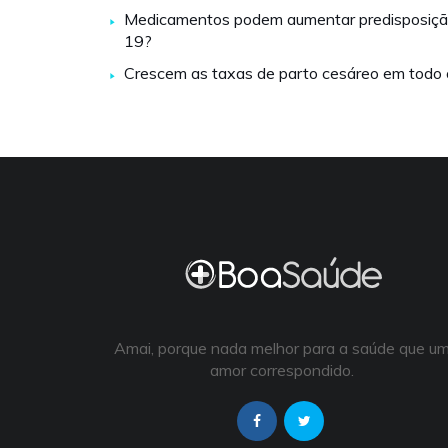
Medicamentos podem aumentar predisposiç
19?
Crescem as taxas de parto cesáreo em todo
Amai, porque nada melhor para a saúde que u
amor correspondido.