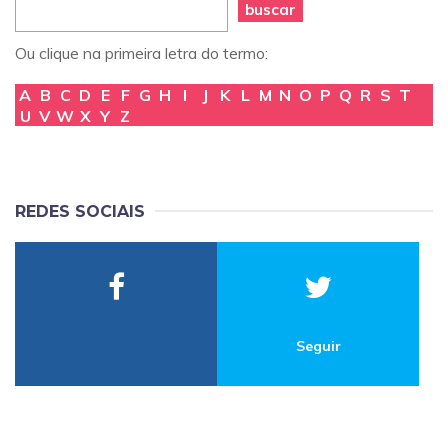
buscar
Ou clique na primeira letra do termo:
A
B
C
D
E
F
G
H
I
J
K
L
M
N
O
P
Q
R
S
T
U
V
W
X
Y
Z
REDES SOCIAIS
Seguir