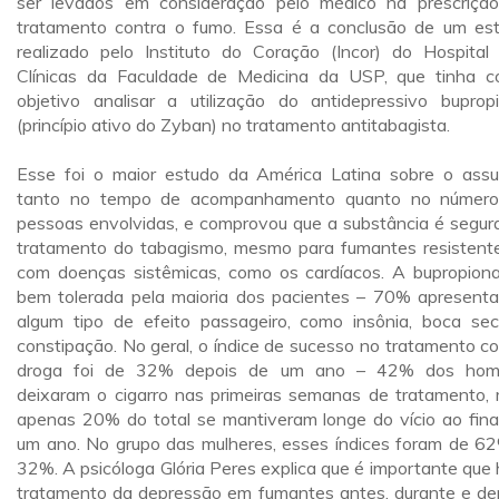
ser levados em consideração pelo médico na prescriçã
tratamento contra o fumo. Essa é a conclusão de um es
realizado pelo Instituto do Coração (Incor) do Hospital
Clínicas da Faculdade de Medicina da USP, que tinha 
objetivo analisar a utilização do antidepressivo buprop
(princípio ativo do Zyban) no tratamento antitabagista.
Esse foi o maior estudo da América Latina sobre o assu
tanto no tempo de acompanhamento quanto no númer
pessoas envolvidas, e comprovou que a substância é segur
tratamento do tabagismo, mesmo para fumantes resistent
com doenças sistêmicas, como os cardíacos. A bupropiona
bem tolerada pela maioria dos pacientes – 70% apresent
algum tipo de efeito passageiro, como insônia, boca se
constipação. No geral, o índice de sucesso no tratamento c
droga foi de 32% depois de um ano – 42% dos hom
deixaram o cigarro nas primeiras semanas de tratamento,
apenas 20% do total se mantiveram longe do vício ao fina
um ano. No grupo das mulheres, esses índices foram de 6
32%. A psicóloga Glória Peres explica que é importante que 
tratamento da depressão em fumantes antes, durante e de