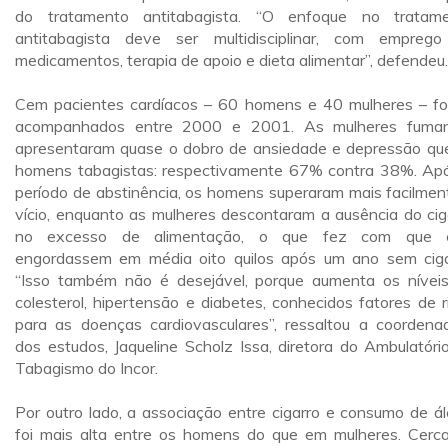
do tratamento antitabagista. “O enfoque no tratam
antitabagista deve ser multidisciplinar, com empreg
medicamentos, terapia de apoio e dieta alimentar”, defendeu.
Cem pacientes cardíacos – 60 homens e 40 mulheres – f
acompanhados entre 2000 e 2001. As mulheres fuma
apresentaram quase o dobro de ansiedade e depressão qu
homens tabagistas: respectivamente 67% contra 38%. Ap
período de abstinência, os homens superaram mais facilmen
vício, enquanto as mulheres descontaram a ausência do cig
no excesso de alimentação, o que fez com que e
engordassem em média oito quilos após um ano sem ciga
“Isso também não é desejável, porque aumenta os nívei
colesterol, hipertensão e diabetes, conhecidos fatores de r
para as doenças cardiovasculares”, ressaltou a coordena
dos estudos, Jaqueline Scholz Issa, diretora do Ambulatóri
Tabagismo do Incor.
Por outro lado, a associação entre cigarro e consumo de ál
foi mais alta entre os homens do que em mulheres. Cerc