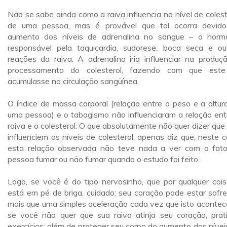
Não se sabe ainda como a raiva influencia no nível de colest
de uma pessoa, mas é provável que tal ocorra devid
aumento dos níveis de adrenalina no sangue – o horm
responsável pela taquicardia, sudorese, boca seca e ou
reações da raiva. A adrenalina iria influenciar na produç
processamento do colesterol, fazendo com que est
acumulasse na circulação sangüínea.
O índice de massa corporal (relação entre o peso e a altur
uma pessoa) e o tabagismo não influenciaram a relação ent
raiva e o colesterol. O que absolutamente não quer dizer que
influenciem os níveis de colesterol, apenas diz que, neste c
esta relação observada não teve nada a ver com o fat
pessoa fumar ou não fumar quando o estudo foi feito.
Logo, se você é do tipo nervosinho, que por qualquer cois
está em pé de briga, cuidado: seu coração pode estar sofr
mais que uma simples aceleração cada vez que isto acontece
se você não quer que sua raiva atinja seu coração, prat
exercícios: além de proteger seu corpo do aumento dos nívei