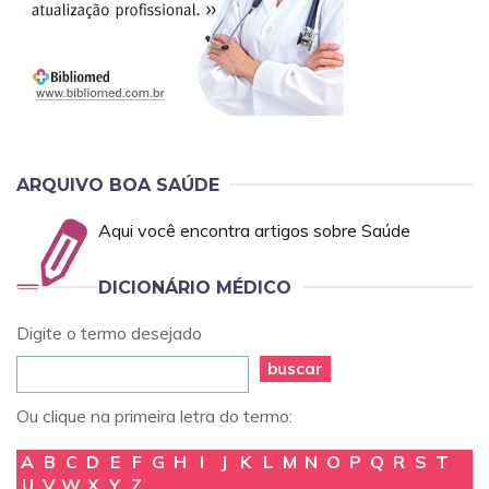
ARQUIVO BOA SAÚDE
Aqui você encontra artigos sobre Saúde
DICIONÁRIO MÉDICO
Digite o termo desejado
buscar
Ou clique na primeira letra do termo:
A
B
C
D
E
F
G
H
I
J
K
L
M
N
O
P
Q
R
S
T
U
V
W
X
Y
Z