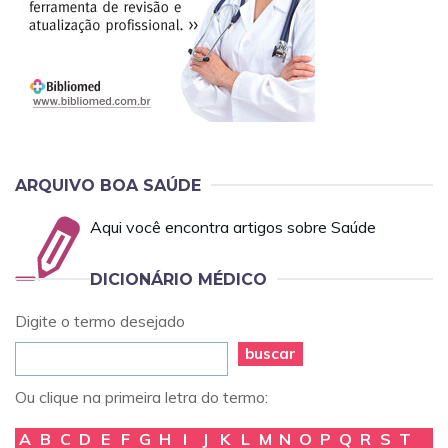
ARQUIVO BOA SAÚDE
Aqui você encontra artigos sobre Saúde
DICIONÁRIO MÉDICO
Digite o termo desejado
buscar
Ou clique na primeira letra do termo:
A
B
C
D
E
F
G
H
I
J
K
L
M
N
O
P
Q
R
S
T