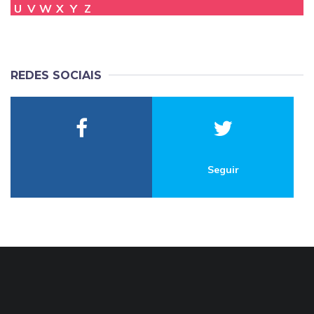
U
V
W
X
Y
Z
REDES SOCIAIS
Seguir