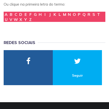
Ou clique na primeira letra do termo:
A
B
C
D
E
F
G
H
I
J
K
L
M
N
O
P
Q
R
S
T
U
V
W
X
Y
Z
REDES SOCIAIS
Seguir