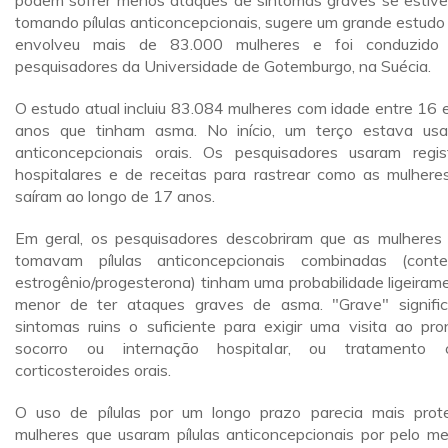
podem sofrer menos ataques de sintomas graves se estiv
tomando pílulas anticoncepcionais, sugere um grande estudo
envolveu mais de 83.000 mulheres e foi conduzido
pesquisadores da Universidade de Gotemburgo, na Suécia.
O estudo atual incluiu 83.084 mulheres com idade entre 16 
anos que tinham asma. No início, um terço estava us
anticoncepcionais orais. Os pesquisadores usaram regis
hospitalares e de receitas para rastrear como as mulhere
saíram ao longo de 17 anos.
Em geral, os pesquisadores descobriram que as mulheres
tomavam pílulas anticoncepcionais combinadas (cont
estrogênio/progesterona) tinham uma probabilidade ligeiram
menor de ter ataques graves de asma. "Grave" signifi
sintomas ruins o suficiente para exigir uma visita ao pro
socorro ou internação hospitalar, ou tratamento 
corticosteroides orais.
O uso de pílulas por um longo prazo parecia mais prote
mulheres que usaram pílulas anticoncepcionais por pelo m