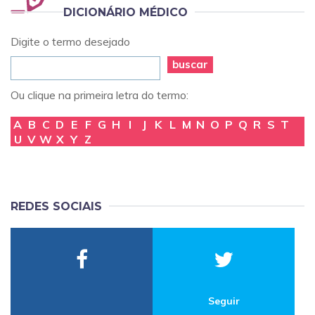
DICIONÁRIO MÉDICO
Digite o termo desejado
buscar
Ou clique na primeira letra do termo:
A
B
C
D
E
F
G
H
I
J
K
L
M
N
O
P
Q
R
S
T
U
V
W
X
Y
Z
REDES SOCIAIS
Seguir