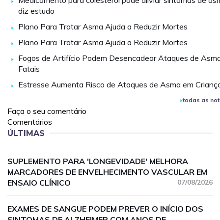
Medicamento para colesterol pode aliviar sintomas de as
diz estudo
Plano Para Tratar Asma Ajuda a Reduzir Mortes
Plano Para Tratar Asma Ajuda a Reduzir Mortes
Fogos de Artifício Podem Desencadear Ataques de Asm
Fatais
Estresse Aumenta Risco de Ataques de Asma em Crianç
todas as not
Faça o seu comentário
Comentários
ÚLTIMAS
SUPLEMENTO PARA 'LONGEVIDADE' MELHORA
MARCADORES DE ENVELHECIMENTO VASCULAR EM
ENSAIO CLÍNICO
07/08/2026
EXAMES DE SANGUE PODEM PREVER O INÍCIO DOS
SINTOMAS DE ALZHEIMER COM ANOS DE