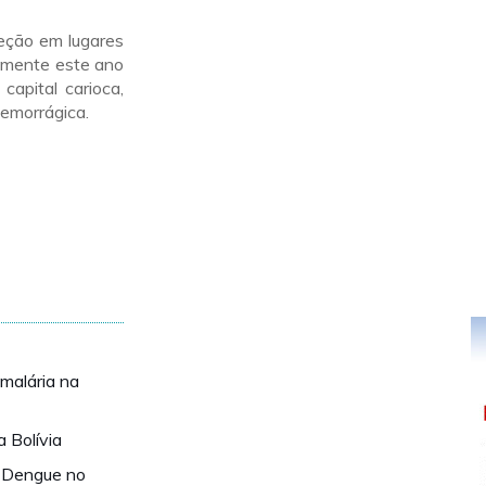
peção em lugares
Somente este ano
apital carioca,
emorrágica.
 malária na
 Bolívia
à Dengue no