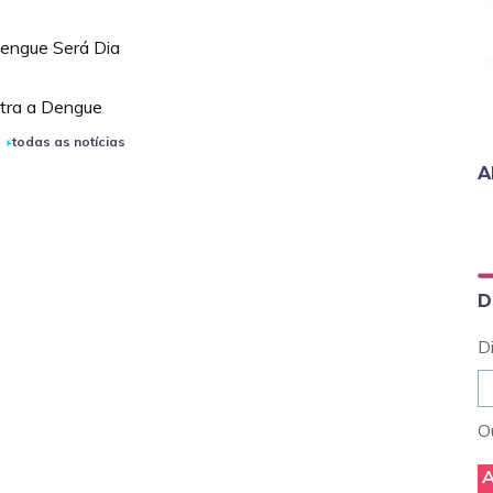
Dengue Será Dia
ntra a Dengue
todas as notícias
A
D
D
Ou