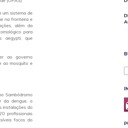
úde (OPAS).
D
e um sistema de
D
 na fronteira e
A
ações, além da
omológico para
s aegypti, que
B
cer ao governo
e ao mosquito e
I
m no Sambódromo
r da dengue, o
s instalações do
20 profissionais
síveis focos do
P