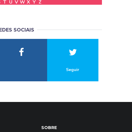
S
T
U
V
W
X
Y
Z
EDES SOCIAIS
Seguir
SOBRE