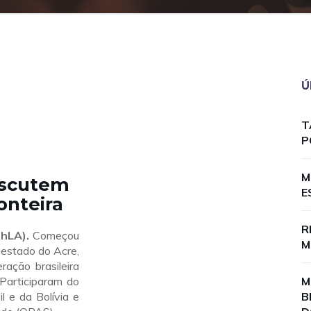
Ú
T
P
M
Discutem
E
onteira
R
thLA).
Começou
M
 estado do Acre,
ração brasileira
 Participaram do
M
l e da Bolívia e
B