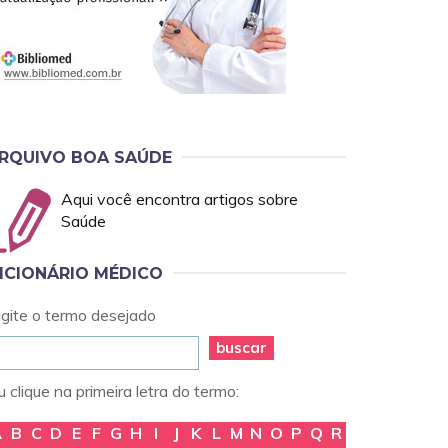
RQUIVO BOA SAÚDE
Aqui você encontra artigos sobre
Saúde
ICIONÁRIO MÉDICO
igite o termo desejado
buscar
 clique na primeira letra do termo:
A
B
C
D
E
F
G
H
I
J
K
L
M
N
O
P
Q
R