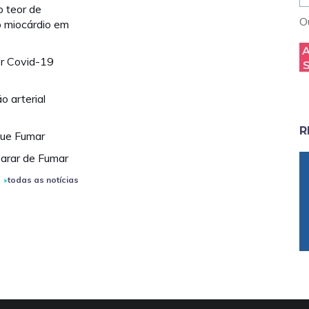
 teor de
Ou
o miocárdio em
or Covid-19
o arterial
R
que Fumar
arar de Fumar
todas as notícias