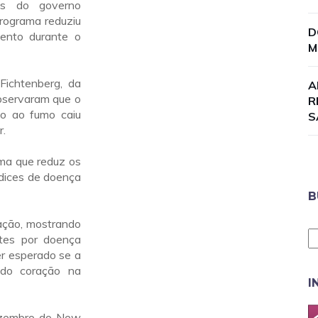
as do governo
rograma reduziu
D
ento durante o
M
Fichtenberg, da
A
observaram que o
R
do ao fumo caiu
S
r.
ma que reduz os
ndices de doença
B
ação, mostrando
tes por doença
er esperado se a
 do coração na
I
dezembro do New