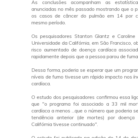
As conclusões acompanham as estatístic
anunciadas no mês passado mostrando que o p
os casos de câncer do pulmão em 14 por c
mesmo período.
Os pesquisadores Stanton Glantz e Caroline 
Universidade da Califórnia, em São Francisco, 
risco aumentado de doença cardíaca associa
rapidamente depois que a pessoa parou de fuma
Dessa forma, poderia se esperar que um progra
níveis de fumo tivesse um rápido impacto nos í
cardíaca.
O estudo dos pesquisadores confirmou essa lig
que "o programa foi associado a 33 mil mor
cardíaca a menos ...que o número que poderia s
tendência anterior (de mortes) por doença
Califórnia tivesse continuado".
O estudo foi publicado na edição de 14 de 