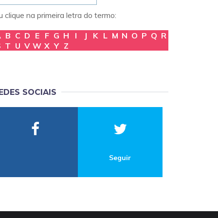
 clique na primeira letra do termo:
A
B
C
D
E
F
G
H
I
J
K
L
M
N
O
P
Q
R
S
T
U
V
W
X
Y
Z
EDES SOCIAIS
Seguir