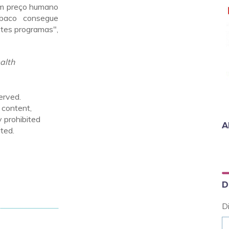
um preço humano
abaco consegue
stes programas",
alth
erved.
 content,
y prohibited
A
ted.
D
D