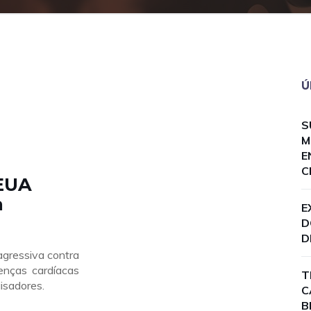
Ú
S
M
E
C
EUA
a
E
D
D
gressiva contra
enças cardíacas
T
isadores.
C
B