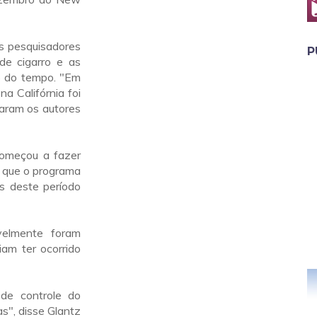
os pesquisadores
P
de cigarro e as
o do tempo. "Em
a Califórnia foi
caram os autores
começou a fazer
m que o programa
s deste período
velmente foram
am ter ocorrido
de controle do
s", disse Glantz