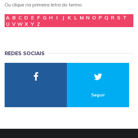
Ou clique na primeira letra do termo:
A
B
C
D
E
F
G
H
I
J
K
L
M
N
O
P
Q
R
S
T
U
V
W
X
Y
Z
REDES SOCIAIS
Seguir