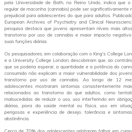
pela Universidade de Bath, no Reino Unido, indica que o
regular de maconha (cannabis) pode ser significativamente 
prejudicial para adolescentes do que para adultos. Publicad
European Archives of Psychiatry and Clinical Neuroscienc
pesquisa destaca que jovens apresentam níveis mais alto
transtorno por uso de cannabis e maior impacto negativ
suas funções diárias.
Os pesquisadores, em colaboração com o King's College Lo
e a University College London, descobriram que, ao contrári
que se poderia esperar, a quantidade e a potência do cann
consumido não explicam a maior vulnerabilidade dos joven
transtorno por uso de cannabis. Ao longo de 12 me
adolescentes mostraram sintomas consistentemente mai
relacionados ao transtorno do que adultos, como tentat
malsucedidas de reduzir o uso, uso interferindo em obriga
diárias, piora da saúde mental ou física, uso em situa
perigosas e experiência de desejo, tolerância e sintoma
abstinência.
Cerca de 70% dos adolescentes relataram falhar em cumpr