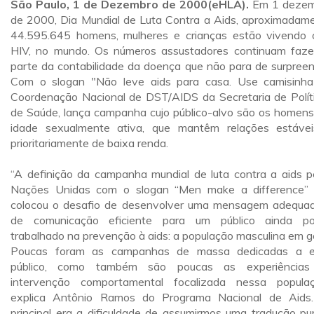
São Paulo, 1 de Dezembro de 2000(eHLA).
Em 1 dezem
de 2000, Dia Mundial de Luta Contra a Aids, aproximadam
44.595.645 homens, mulheres e crianças estão vivendo
HIV, no mundo. Os números assustadores continuam faz
parte da contabilidade da doença que não para de surpreen
Com o slogan "Não leve aids para casa. Use camisinha
Coordenação Nacional de DST/AIDS da Secretaria de Polít
de Saúde, lança campanha cujo público-alvo são os homen
idade sexualmente ativa, que mantêm relações estáve
prioritariamente de baixa renda.
“A definição da campanha mundial de luta contra a aids p
Nações Unidas com o slogan “Men make a difference”
colocou o desafio de desenvolver uma mensagem adequa
de comunicação eficiente para um público ainda p
trabalhado na prevenção à aids: a população masculina em ge
Poucas foram as campanhas de massa dedicadas a e
público, como também são poucas as experiências
intervenção comportamental focalizada nessa populaç
explica Antônio Ramos do Programa Nacional de Aids
principal era a dificuldade de assumirmos uma tradução pu