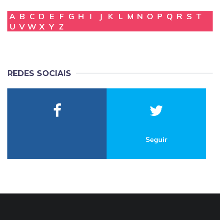
A
B
C
D
E
F
G
H
I
J
K
L
M
N
O
P
Q
R
S
T
U
V
W
X
Y
Z
REDES SOCIAIS
Seguir