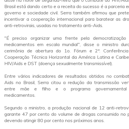
disse na noite de segunda-feira que o combate ao HIV/Aid
Brasil está dando certo e a receita do sucesso é a parceria e
governo e sociedade civil. Serra também afirmou que pret
incentivar a cooperação internacional para baratear as dr
anti-retrovirais, usadas no tratamento anti-Aids.
"É preciso organizar uma frente pela democratização
medicamentos em escala mundial", disse o ministro dur
cerimônia de abertura do 1o. Fórum e 2ª. Conferênci
Cooperação Técnica Horizontal da América Latina e Carib
HIV/Aids e DST (doença sexualmente transmissível).
Entre vários indicadores de resultados obtidos no comba
Aids no Brasil, Serra citou a redução da transmissão vert
entre mãe e filho e o programa governamental
medicamentos.
Segundo o ministro, a produção nacional de 12 anti-retrovi
garante 47 por cento do volume de drogas consumido no p
devendo atingir 80 por cento nos próximos anos.