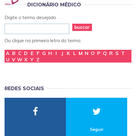
DICIONÁRIO MÉDICO
Digite o termo desejado
buscar
Ou clique na primeira letra do termo:
A
B
C
D
E
F
G
H
I
J
K
L
M
N
O
P
Q
R
S
T
U
V
W
X
Y
Z
REDES SOCIAIS
Seguir