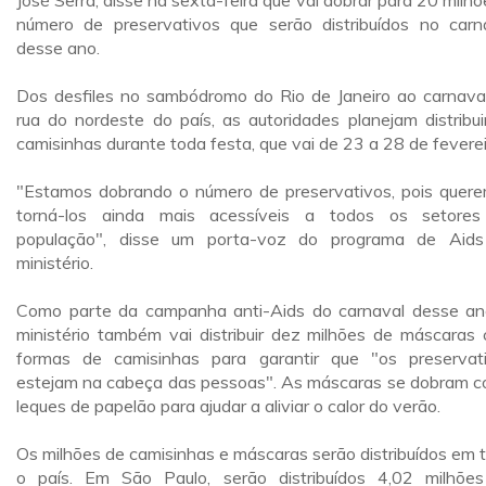
José Serra, disse na sexta-feira que vai dobrar para 20 milhõ
número de preservativos que serão distribuídos no carn
desse ano.
Dos desfiles no sambódromo do Rio de Janeiro ao carnava
rua do nordeste do país, as autoridades planejam distribui
camisinhas durante toda festa, que vai de 23 a 28 de feverei
"Estamos dobrando o número de preservativos, pois quer
torná-los ainda mais acessíveis a todos os setore
população", disse um porta-voz do programa de Aid
ministério.
Como parte da campanha anti-Aids do carnaval desse an
ministério também vai distribuir dez milhões de máscaras
formas de camisinhas para garantir que "os preservat
estejam na cabeça das pessoas". As máscaras se dobram 
leques de papelão para ajudar a aliviar o calor do verão.
Os milhões de camisinhas e máscaras serão distribuídos em 
o país. Em São Paulo, serão distribuídos 4,02 milhõe