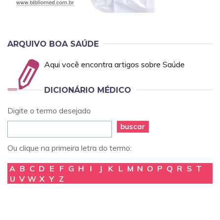
ARQUIVO BOA SAÚDE
Aqui você encontra artigos sobre Saúde
DICIONÁRIO MÉDICO
Digite o termo desejado
buscar
Ou clique na primeira letra do termo:
A
B
C
D
E
F
G
H
I
J
K
L
M
N
O
P
Q
R
S
T
U
V
W
X
Y
Z