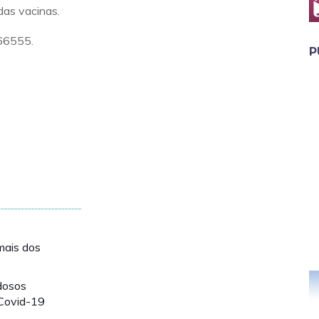
 das vacinas.
66555.
P
mais dos
dosos
 Covid-19