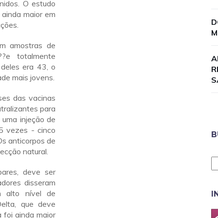
nidos. O estudo
 ainda maior em
D
cções.
M
ram amostras de
?e totalmente
A
deles era 43, o
R
ade mais jovens.
S
es das vacinas
tralizantes para
 uma injeção de
5 vezes - cinco
B
Os anticorpos de
ecção natural.
ares, deve ser
adores disseram
 alto nível de
I
Delta, que deve
 foi ainda maior