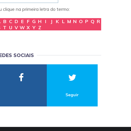
 clique na primeira letra do termo:
A
B
C
D
E
F
G
H
I
J
K
L
M
N
O
P
Q
R
S
T
U
V
W
X
Y
Z
EDES SOCIAIS
Seguir