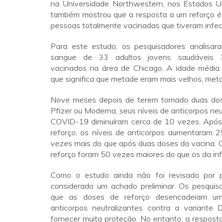
na Universidade Northwestern, nos Estados U
também mostrou que a resposta a um reforço é
pessoas totalmente vacinadas que tiveram infe
Para este estudo, os pesquisadores analisa
sangue de 33 adultos jovens saudáveis ?
vacinados na área de Chicago. A idade média 
que significa que metade eram mais velhos, met
Nove meses depois de terem tomado duas dos
Pfizer ou Moderna, seus níveis de anticorpos neu
COVID-19 diminuíram cerca de 10 vezes. Após
reforço, os níveis de anticorpos aumentaram 2
vezes mais do que após duas doses da vacina. 
reforço foram 50 vezes maiores do que os da inf
Como o estudo ainda não foi revisado por p
considerado um achado preliminar. Os pesquis
que as doses de reforço desencadeiam um
anticorpos neutralizantes contra a variante 
fornecer muita proteção. No entanto, a resposta