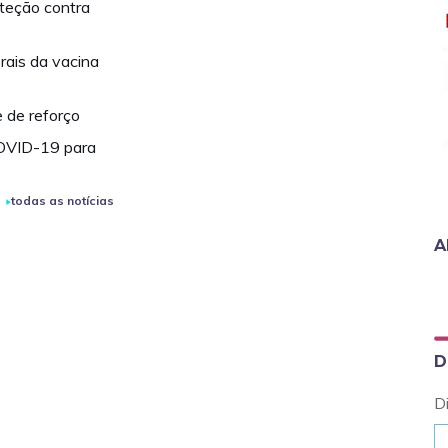
teção contra
rais da vacina
 de reforço
COVID-19 para
todas as notícias
A
D
D