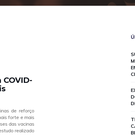
Ú
S
M
E
C
a COVID-
is
E
D
D
nas de reforço
is forte e mais
T
ses das vacinas
C
studo realizado
B