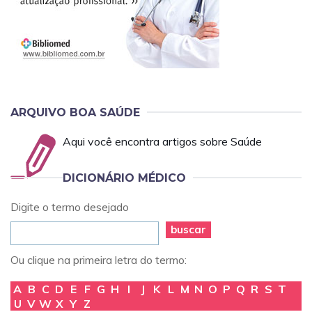
ARQUIVO BOA SAÚDE
Aqui você encontra artigos sobre Saúde
DICIONÁRIO MÉDICO
Digite o termo desejado
buscar
Ou clique na primeira letra do termo:
A
B
C
D
E
F
G
H
I
J
K
L
M
N
O
P
Q
R
S
T
U
V
W
X
Y
Z