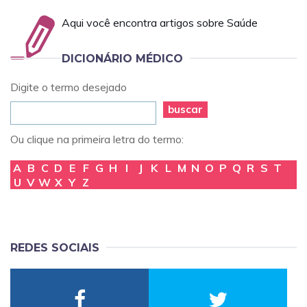
Aqui você encontra artigos sobre Saúde
DICIONÁRIO MÉDICO
Digite o termo desejado
buscar
Ou clique na primeira letra do termo:
A
B
C
D
E
F
G
H
I
J
K
L
M
N
O
P
Q
R
S
T
U
V
W
X
Y
Z
REDES SOCIAIS