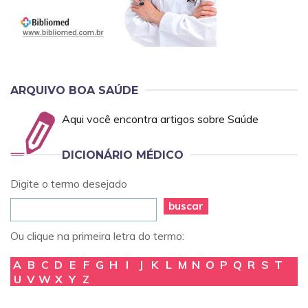
ARQUIVO BOA SAÚDE
Aqui você encontra artigos sobre Saúde
DICIONÁRIO MÉDICO
Digite o termo desejado
buscar
Ou clique na primeira letra do termo:
A
B
C
D
E
F
G
H
I
J
K
L
M
N
O
P
Q
R
S
T
U
V
W
X
Y
Z