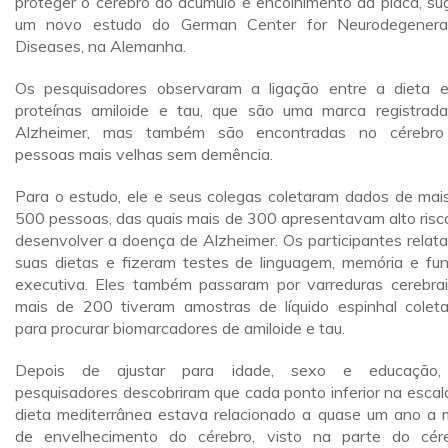
proteger o cérebro do acúmulo e encolhimento da placa, su
um novo estudo do German Center for Neurodegenera
Diseases, na Alemanha.
Os pesquisadores observaram a ligação entre a dieta 
proteínas amiloide e tau, que são uma marca registrad
Alzheimer, mas também são encontradas no cérebro
pessoas mais velhas sem demência.
Para o estudo, ele e seus colegas coletaram dados de mai
500 pessoas, das quais mais de 300 apresentavam alto risc
desenvolver a doença de Alzheimer. Os participantes relat
suas dietas e fizeram testes de linguagem, memória e fu
executiva. Eles também passaram por varreduras cerebrai
mais de 200 tiveram amostras de líquido espinhal colet
para procurar biomarcadores de amiloide e tau.
Depois de ajustar para idade, sexo e educação,
pesquisadores descobriram que cada ponto inferior na escal
dieta mediterrânea estava relacionado a quase um ano a 
de envelhecimento do cérebro, visto na parte do cér