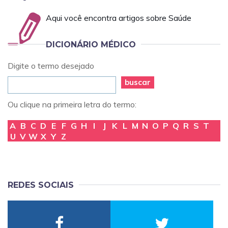
Aqui você encontra artigos sobre Saúde
DICIONÁRIO MÉDICO
Digite o termo desejado
buscar
Ou clique na primeira letra do termo:
A
B
C
D
E
F
G
H
I
J
K
L
M
N
O
P
Q
R
S
T
U
V
W
X
Y
Z
REDES SOCIAIS