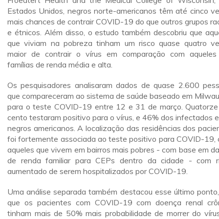
Froedtert Health and the Medical College of Wisconsin,
Estados Unidos, negros norte-americanos têm até cinco v
mais chances de contrair COVID-19 do que outros grupos rac
e étnicos. Além disso, o estudo também descobriu que aqu
que viviam na pobreza tinham um risco quase quatro v
maior de contrair o vírus em comparação com aquele
famílias de renda média e alta.
Os pesquisadores analisaram dados de quase 2.600 pes
que compareceram ao sistema de saúde baseado em Milwa
para o teste COVID-19 entre 12 e 31 de março. Quatorze
cento testaram positivo para o vírus, e 46% dos infectados 
negros americanos. A localização das residências dos pacie
foi fortemente associada ao teste positivo para COVID-19,
aqueles que vivem em bairros mais pobres - com base em d
de renda familiar para CEPs dentro da cidade - com r
aumentado de serem hospitalizados por COVID-19.
Uma análise separada também destacou esse último ponto
que os pacientes com COVID-19 com doença renal crô
tinham mais de 50% mais probabilidade de morrer do víru