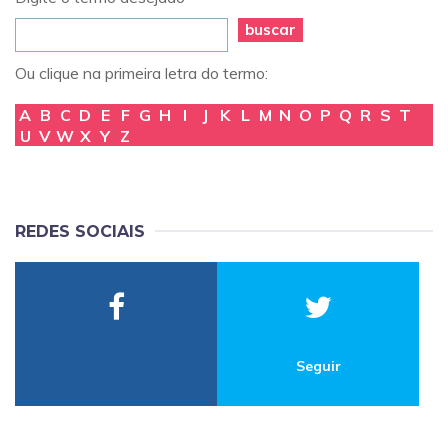
buscar
Ou clique na primeira letra do termo:
A
B
C
D
E
F
G
H
I
J
K
L
M
N
O
P
Q
R
S
T
U
V
W
X
Y
Z
REDES SOCIAIS
Seguir