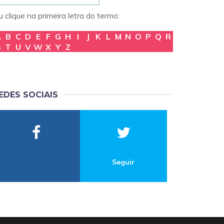
 clique na primeira letra do termo:
A
B
C
D
E
F
G
H
I
J
K
L
M
N
O
P
Q
R
S
T
U
V
W
X
Y
Z
EDES SOCIAIS
Seguir