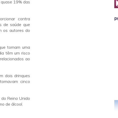
e quase 19% das
rcionar contra
P
as de saúde que
m os autores do
 que tomam uma
dia têm um risco
relacionados ao
m dois drinques
 tomavam cinco
z do Reino Unido
mo de álcool.