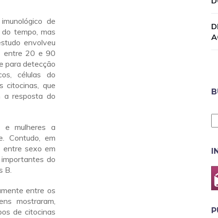
D
imunológico de
D
r do tempo, mas
A
estudo envolveu
 entre 20 e 90
e para detecção
cos, células do
 citocinas, que
B
m a resposta do
s e mulheres a
e. Contudo, em
s entre sexo em
I
 importantes do
s B.
damente entre os
ens mostraram,
P
pos de citocinas