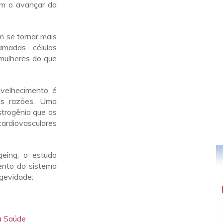
m o avançar da
m se tornar mais
madas células
mulheres do que
velhecimento é
as razões. Uma
strogênio que os
ardiovasculares
geing, o estudo
ento do sistema
ngevidade.
a Saúde