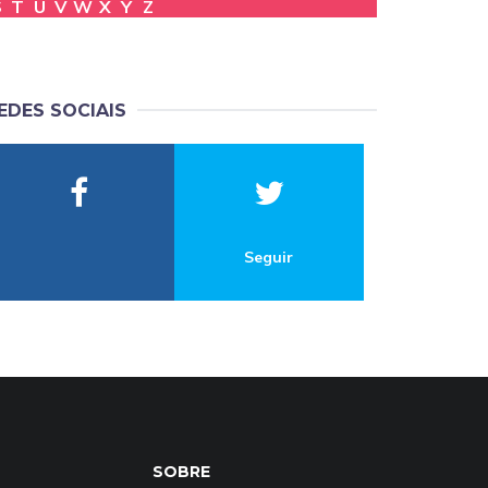
S
T
U
V
W
X
Y
Z
EDES SOCIAIS
Seguir
SOBRE