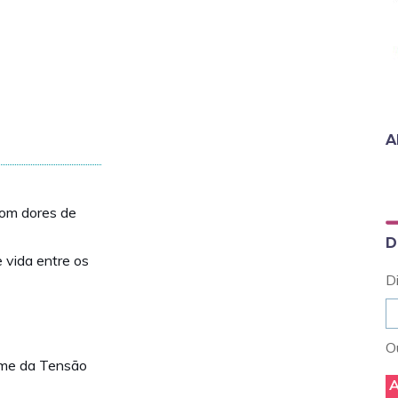
A
com dores de
D
 vida entre os
D
Ou
ome da Tensão