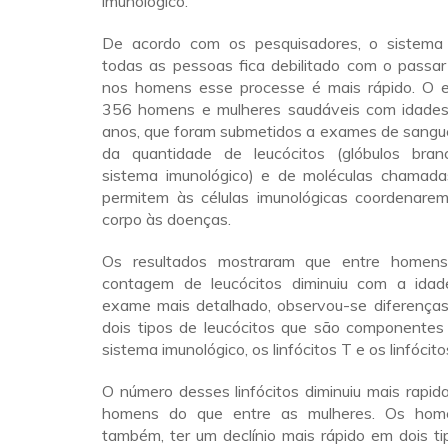
imunológico.
De acordo com os pesquisadores, o sistema 
todas as pessoas fica debilitado com o passa
nos homens esse processe é mais rápido. O 
356 homens e mulheres saudáveis com idades
anos, que foram submetidos a exames de sangu
da quantidade de leucócitos (glóbulos bran
sistema imunológico) e de moléculas chamadas
permitem às células imunológicas coordenare
corpo às doenças.
Os resultados mostraram que entre homen
contagem de leucócitos diminuiu com a idad
exame mais detalhado, observou-se diferença
dois tipos de leucócitos que são componentes
sistema imunológico, os linfócitos T e os linfócito
O número desses linfócitos diminuiu mais rapi
homens do que entre as mulheres. Os hom
também, ter um declínio mais rápido em dois ti