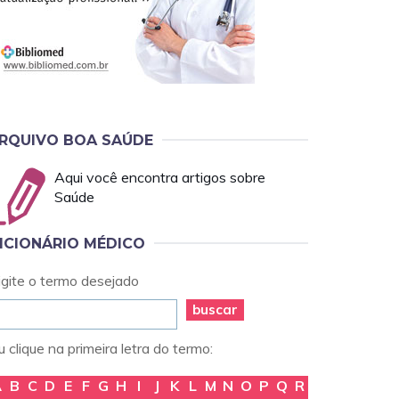
RQUIVO BOA SAÚDE
Aqui você encontra artigos sobre
Saúde
ICIONÁRIO MÉDICO
igite o termo desejado
buscar
 clique na primeira letra do termo:
A
B
C
D
E
F
G
H
I
J
K
L
M
N
O
P
Q
R