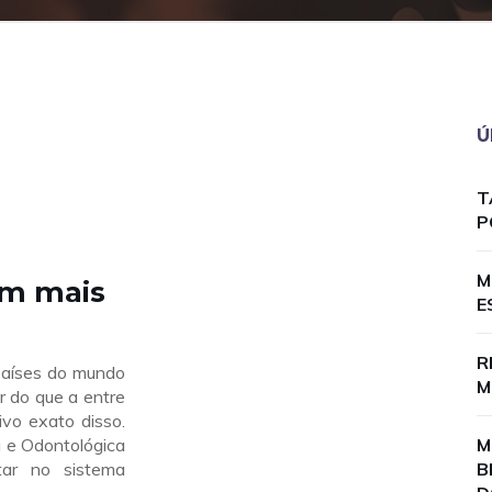
Ú
T
P
M
em mais
E
R
países do mundo
M
r do que a entre
vo exato disso.
 e Odontológica
M
tar no sistema
B