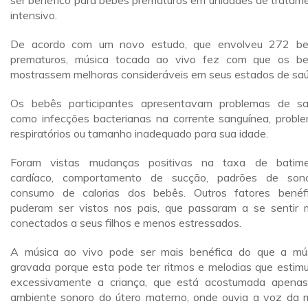
ser benéfico para bebês prematuros em unidades de tratam
intensivo.
De acordo com um novo estudo, que envolveu 272 b
prematuros, música tocada ao vivo fez com que os b
mostrassem melhoras consideráveis em seus estados de saú
Os bebês participantes apresentavam problemas de s
como infecções bacterianas na corrente sanguínea, probl
respiratórios ou tamanho inadequado para sua idade.
Foram vistas mudanças positivas na taxa de batim
cardíaco, comportamento de sucção, padrões de so
consumo de calorias dos bebês. Outros fatores benéf
puderam ser vistos nos pais, que passaram a se sentir 
conectados a seus filhos e menos estressados.
A música ao vivo pode ser mais benéfica do que a mú
gravada porque esta pode ter ritmos e melodias que estim
excessivamente a criança, que está acostumada apena
ambiente sonoro do útero materno, onde ouvia a voz da 