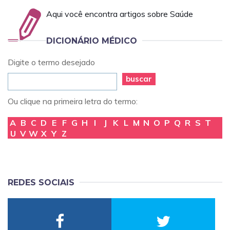
Aqui você encontra artigos sobre Saúde
DICIONÁRIO MÉDICO
Digite o termo desejado
buscar
Ou clique na primeira letra do termo:
A
B
C
D
E
F
G
H
I
J
K
L
M
N
O
P
Q
R
S
T
U
V
W
X
Y
Z
REDES SOCIAIS