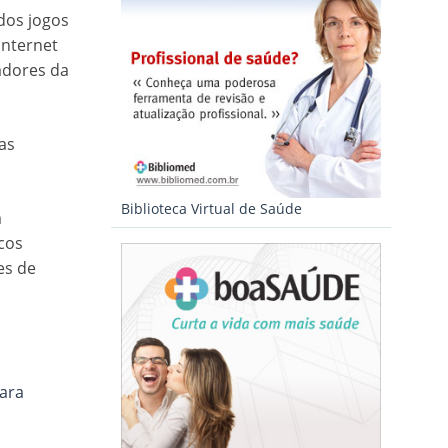
dos jogos
internet
adores da
as
Biblioteca Virtual de Saúde
m
icos
es de
ara