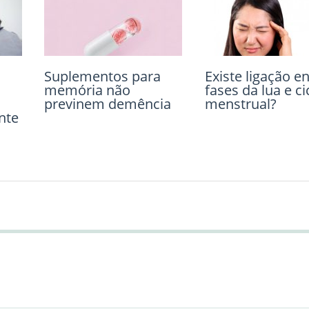
Suplementos para
Temperatura normal
Existe ligação en
Exposição exces
memória não
do corpo humano
fases da lua e ci
ao flúor pode
previnem demência
está diminuindo
menstrual?
danificar os den
nte