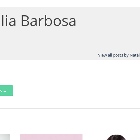
lia Barbosa
View all posts by Natá
nk →