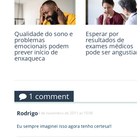
Qualidade do sono e
Bactérias intestinais
Esperar por
Depressão pode
problemas
específicas estão
resultados de
impedir a
emocionais podem
associadas à
exames médicos
recuperação de
prever início de
Síndrome do
pode ser angustia
pacientes com
enxaqueca
Intestino Irritável
Doença Arterial
Periférica
1 comment
Rodrigo
4 de novembro de 2011 at 10:06
Eu sempre imaginei isso agora tenho certesa!!