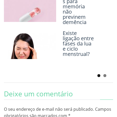
s para
memória
Temperatura
não
normal do
previnem
corpo
demência
humano
está
diminuindo
Existe
ligação entre
fases da lua
Exposição
e ciclo
excessiva ao
menstrual?
flúor pode
danificar os
dentes
Deixe um comentário
O seu endereço de e-mail não será publicado.
Campos
obrigatórios são marcados com
*