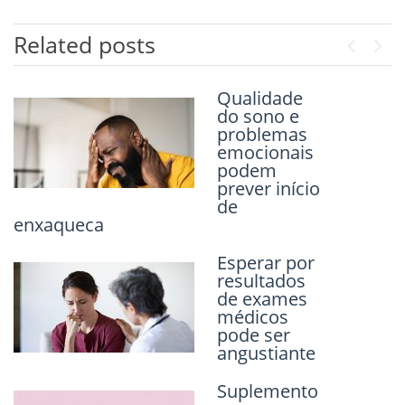
Related posts
Previou
Next
Qualidade
Bactérias
do sono e
intestinais
problemas
específicas
emocionais
estão
podem
associadas à
prever início
Síndrome do
de
Intestino
enxaqueca
Irritável
Esperar por
Depressão
resultados
pode
de exames
impedir a
médicos
recuperação
pode ser
de pacientes
angustiante
com Doença
Arterial
Periférica
Suplemento