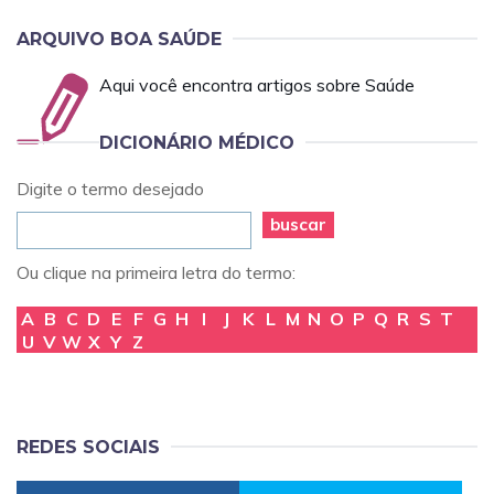
ARQUIVO BOA SAÚDE
Aqui você encontra artigos sobre Saúde
DICIONÁRIO MÉDICO
Digite o termo desejado
buscar
Ou clique na primeira letra do termo:
A
B
C
D
E
F
G
H
I
J
K
L
M
N
O
P
Q
R
S
T
U
V
W
X
Y
Z
REDES SOCIAIS