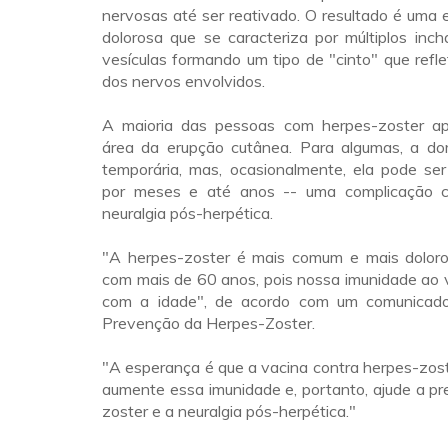
nervosas até ser reativado. O resultado é uma
dolorosa que se caracteriza por múltiplos inch
vesículas formando um tipo de "cinto" que reflet
dos nervos envolvidos.
A maioria das pessoas com herpes-zoster ap
área da erupção cutânea. Para algumas, a d
temporária, mas, ocasionalmente, ela pode ser
por meses e até anos -- uma complicação 
neuralgia pós-herpética.
"A herpes-zoster é mais comum e mais dolor
com mais de 60 anos, pois nossa imunidade ao 
com a idade", de acordo com um comunicad
Prevenção da Herpes-Zoster.
"A esperança é que a vacina contra herpes-zos
aumente essa imunidade e, portanto, ajude a pr
zoster e a neuralgia pós-herpética."