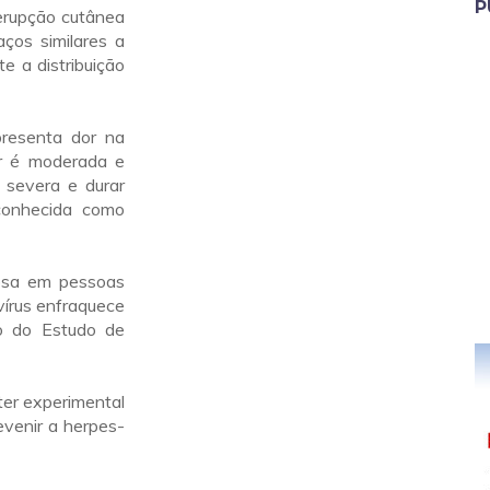
P
 erupção cutânea
aços similares a
e a distribuição
resenta dor na
or é moderada e
 severa e durar
conhecida como
osa em pessoas
vírus enfraquece
o do Estudo de
ter experimental
evenir a herpes-