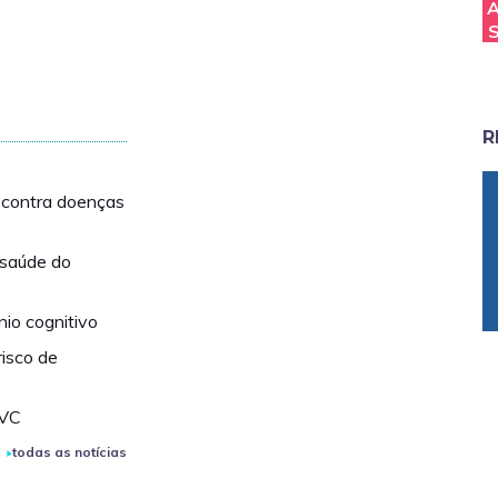
R
r contra doenças
 saúde do
nio cognitivo
risco de
AVC
todas as notícias