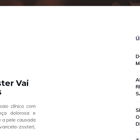
Ú
D
M
A
ter Vai
R
s
S
io clínico com
S
nça dolorosa e
O
e a pele causada
D
aricela-zoster),