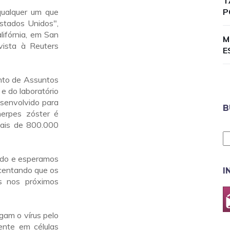
T
qualquer um que
P
stados Unidos",
lifórnia, em San
M
vista à Reuters
E
nto de Assuntos
e do laboratório
esenvolvido para
B
herpes zóster é
mais de 800.000
tudo e esperamos
scentando que os
I
is nos próximos
gam o vírus pelo
ente em células