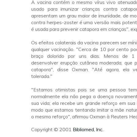
A vacina contém o mesmo vírus vivo atenuado
usado para imunizar crianças contra catapo
apresentam um grau maior de imunidade, de mo
contra herpes-zoster é uma versão mais potent
é usada para prevenir catapora em crianças", e
Os efeitos colaterais da vacina parecem ser míni
qualquer vacinação. "Cerca de 10 por cento po
braço dolorido por uns dias. Menos de 1
desenvolver erupção cutânea moderada, que 
catapora", disse Oxman. "Até agora, ela
tolerada."
"Estamos otimistas pois se uma pessoa tem 
normalmente ela não pega a doença novament
sua vida; ela recebe um grande reforço em sua
modo que estamos tentando imitar a mãe nature
o mesmo reforço", afirmou Oxman à Reuters Hea
Copyright © 2001
Bibliomed, Inc.