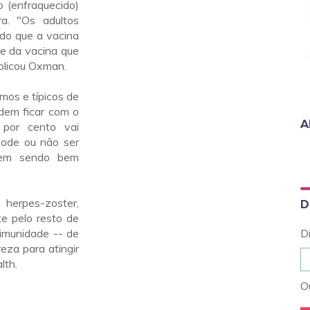
 (enfraquecido)
ra. "Os adultos
do que a vacina
e da vacina que
xplicou Oxman.
mos e típicos de
dem ficar com o
A
 por cento vai
pode ou não ser
 vem sendo bem
herpes-zoster,
D
e pelo resto de
 imunidade -- de
D
za para atingir
lth.
Ou