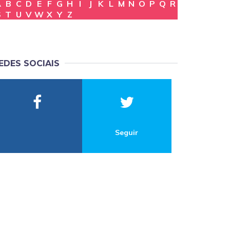
A
B
C
D
E
F
G
H
I
J
K
L
M
N
O
P
Q
R
S
T
U
V
W
X
Y
Z
EDES SOCIAIS
Seguir