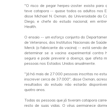
"O risco de pegar herpes-zoster exista para 
teve catapora -- quase todos os adultos nos E
disse Michael N. Oxman, da Universidade da Ca
Diego, e chefe do estudo nacional, em entre
Health.
O ensaio -- um esforço conjunto do Departame
de Veteranos, dos Institutos Nacionais de Saúde 
Merck (o fabricante da vacina) -- está sendo d
determinar se a vacina experimental contra 
segura e pode prevenir a doença, que afeta 
pessoas nos Estados Unidos anualmente.
"Já há mais de 27.000 pessoas inscritas no es
inscrever cerca de 37.000", disse Oxman, acre
resultados do estudo não estarão disponíve
quatro anos.
Todas as pessoas que já tiveram catapora carre
resto de suas vidas. O vírus permanece dorm