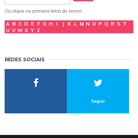
Ou clique na primeira letra do termo:
A
B
C
D
E
F
G
H
I
J
K
L
M
N
O
P
Q
R
S
T
U
V
W
X
Y
Z
REDES SOCIAIS
Seguir