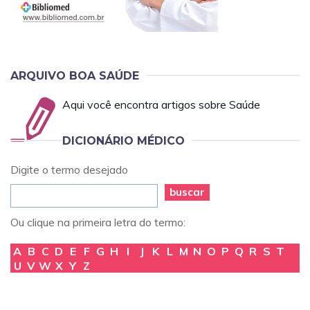
ARQUIVO BOA SAÚDE
Aqui você encontra artigos sobre Saúde
DICIONÁRIO MÉDICO
Digite o termo desejado
buscar
Ou clique na primeira letra do termo:
A
B
C
D
E
F
G
H
I
J
K
L
M
N
O
P
Q
R
S
T
U
V
W
X
Y
Z