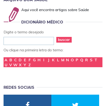
Aqui você encontra artigos sobre Saúde
DICIONÁRIO MÉDICO
Digite o termo desejado
buscar
Ou clique na primeira letra do termo:
A
B
C
D
E
F
G
H
I
J
K
L
M
N
O
P
Q
R
S
T
U
V
W
X
Y
Z
REDES SOCIAIS