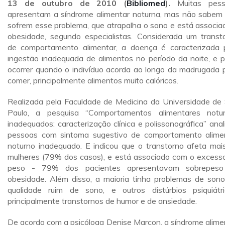
13 de outubro de 2010 (
Bibliomed
).
Muitas pes
apresentam a síndrome alimentar noturna, mas não sabem
sofrem esse problema, que atrapalha o sono e está associa
obesidade, segundo especialistas. Considerada um transt
de comportamento alimentar, a doença é caracterizada 
ingestão inadequada de alimentos no período da noite, e 
ocorrer quando o indivíduo acorda ao longo da madrugada 
comer, principalmente alimentos muito calóricos.
Realizada pela Faculdade de Medicina da Universidade de
Paulo, a pesquisa “Comportamentos alimentares notu
inadequados: caracterização clínica e polissonográfica” anal
pessoas com sintoma sugestivo de comportamento alime
noturno inadequado. E indicou que o transtorno afeta mai
mulheres (79% dos casos), e está associado com o excess
peso - 79% dos pacientes apresentavam sobrepeso
obesidade. Além disso, a maioria tinha problemas de sono
qualidade ruim de sono, e outros distúrbios psiquiátri
principalmente transtornos de humor e de ansiedade.
De acordo com a psicóloga Denise Marcon, a síndrome alime