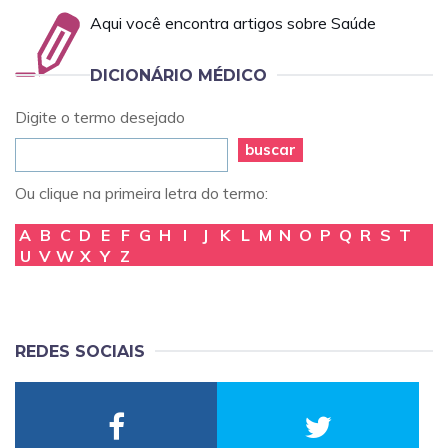
Aqui você encontra artigos sobre Saúde
DICIONÁRIO MÉDICO
Digite o termo desejado
buscar
Ou clique na primeira letra do termo:
A
B
C
D
E
F
G
H
I
J
K
L
M
N
O
P
Q
R
S
T
U
V
W
X
Y
Z
REDES SOCIAIS