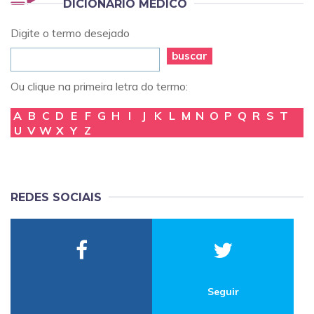
DICIONÁRIO MÉDICO
Digite o termo desejado
buscar
Ou clique na primeira letra do termo:
A
B
C
D
E
F
G
H
I
J
K
L
M
N
O
P
Q
R
S
T
U
V
W
X
Y
Z
REDES SOCIAIS
Seguir